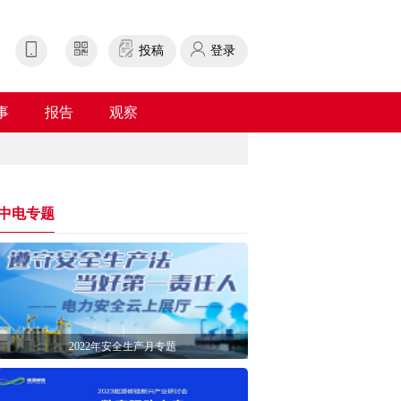
投稿
登录
事
报告
观察
中电专题
2022年安全生产月专题