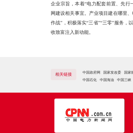
企业宗旨，本着“电力配套前置、先行
网建设相关事宜。产业项目建在哪里、
作战”，积极落实“三省”“三零”服务
收致富注入新动能。
中国政府网
国家发改委
国家
相关链接
中国石化
中国海油
中国三峡