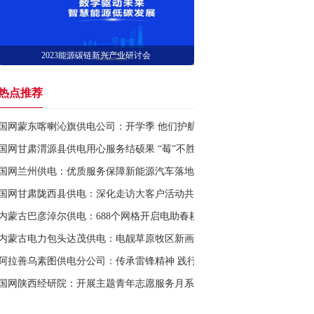
2023能源碳链新兴产业研讨会
热点推荐
国网蒙东喀喇沁旗供电公司：开学季 他们护航民俗灯会研学实践活动
国网甘肃渭源县供电用心服务结硕果 “莓”不胜收
国网兰州供电：优质服务保障新能源汽车落地即用电
国网甘肃陇西县供电：深化走访大客户活动共筑电力服务新篇章
内蒙古巴彦淖尔供电：688个网格开启电助春耕“心服务”
内蒙古电力包头达茂供电：电靓草原牧区新画卷
阿拉善乌素图供电分公司：传承雷锋精神 践行时代担当
国网陕西经研院：开展主题青年志愿服务月系列活动