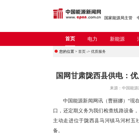
国家能源局主管
首页
电力
新能源
您的位置 >
首页
->
优质服务
国网甘肃陇西县供电：优
来源：
中国能源
中国能源新闻网讯（曹丽娜）“现在
口，还定期义务为我们检查线路设备，
主动走进位于陇西县马河镇马河村五
备。