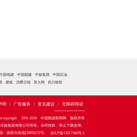
中国电建
中国能建
中核集团
中国石油
浪
搜狐
消费日报
英大网
四川能投
|
|
|
声明
广告服务
意见建议
无障碍阅读
ht:copyright: 2001-
2026
中国能源新闻网 版权所有
源传媒集团有限公司所有。未经授权，禁止下载使用。
新办发函[2000]232号。
京ICP备15017366号-1