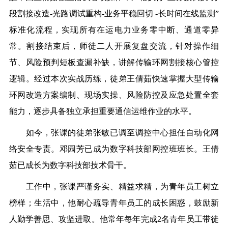
段割接改造-光路调试重构-业务平稳回切 -长时间在线监测”
标准化流程，实现所有在运电力业务零中断、通道零异
常。割接结束后，师徒二人开展复盘交流，针对操作细
节、风险预判短板查漏补缺，讲解传输环网割接核心管控
逻辑。经过本次实战历练，徒弟王倩茹快速掌握大型传输
环网改造方案编制、现场实操、风险防控及应急处置全套
能力，逐步具备独立承担重要通信运维作业的水平。
如今，张课的徒弟张敏已调至调控中心担任自动化网
络安全专责。邓园芳已成为数字科技部网控班班长。王倩
茹已成长为数字科技部技术骨干。
工作中，张课严谨务实、精益求精，为青年员工树立
榜样；生活中，他耐心疏导青年员工的成长困惑，鼓励新
人勤学善思、攻坚进取。他常年每年完成2名青年员工带徒