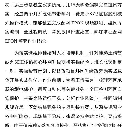
功；第三步是独立实操历练，用15天学会编制完整组网方
案。经过两个月系统化帮带学习，徒弟小邓彻底摆脱机械
式操作模式，能够独立完成配网 EPON 现场勘测、组网方
案编制、全过程调试、常见故障排查处置，熟练掌握配网
EPON 整套作业技能。
为落实班组师徒结对人才培养机制，针对徒弟王倩茹
缺乏SDH传输核心环网升级割接实操经验，班长张课制定
一对一实操帮带计划，以技改项目环网升级改造为实战载
体开展实战教学。作业前期，带着王倩茹逐一梳理环网承
载的继电保护、调度自动化等关键业务，全面检测环网自
愈保护、主备光路运行工况，分析作业风险点，共同编制
步骤详尽、应急措施完备的专项割接方案，从源头规避业
务中断隐患。现场施工阶段，张课坚持旁站监护、要点提
醒，由王倩茹独立落实各项操作，严格执行“业务预倒换-分