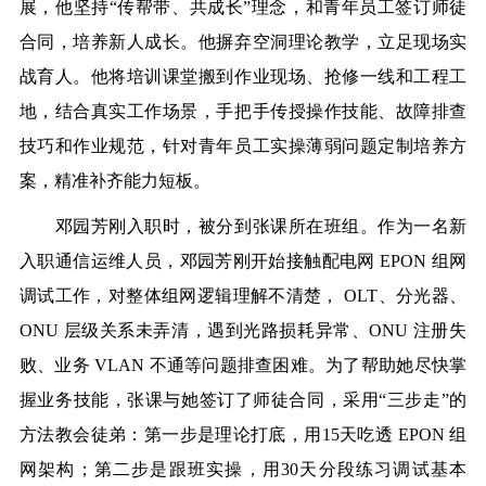
展，他坚持“传帮带、共成长”理念，和青年员工签订师徒
合同，培养新人成长。他摒弃空洞理论教学，立足现场实
战育人。他将培训课堂搬到作业现场、抢修一线和工程工
地，结合真实工作场景，手把手传授操作技能、故障排查
技巧和作业规范，针对青年员工实操薄弱问题定制培养方
案，精准补齐能力短板。
邓园芳刚入职时，被分到张课所在班组。作为一名新
入职通信运维人员，邓园芳刚开始接触配电网 EPON 组网
调试工作，对整体组网逻辑理解不清楚， OLT、分光器、
ONU 层级关系未弄清，遇到光路损耗异常、ONU 注册失
败、业务 VLAN 不通等问题排查困难。为了帮助她尽快掌
握业务技能，张课与她签订了师徒合同，采用“三步走”的
方法教会徒弟：第一步是理论打底，用15天吃透 EPON 组
网架构；第二步是跟班实操，用30天分段练习调试基本