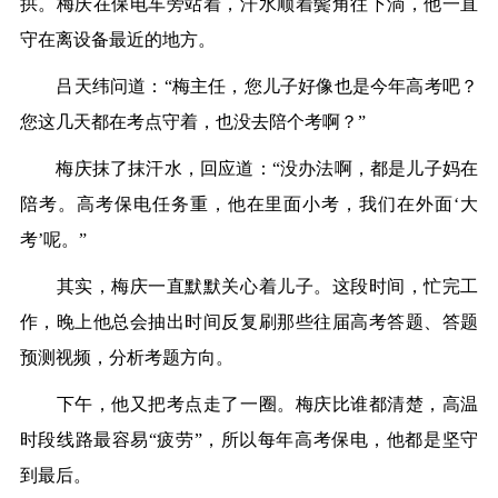
拱。梅庆在保电车旁站着，汗水顺着鬓角往下淌，他一直
守在离设备最近的地方。
吕天纬问道：“梅主任，您儿子好像也是今年高考吧？
您这几天都在考点守着，也没去陪个考啊？”
梅庆抹了抹汗水，回应道：“没办法啊，都是儿子妈在
陪考。高考保电任务重，他在里面小考，我们在外面‘大
考’呢。”
其实，梅庆一直默默关心着儿子。这段时间，忙完工
作，晚上他总会抽出时间反复刷那些往届高考答题、答题
预测视频，分析考题方向。
下午，他又把考点走了一圈。梅庆比谁都清楚，高温
时段线路最容易“疲劳”，所以每年高考保电，他都是坚守
到最后。