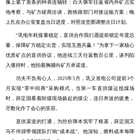
像上紧了发条的钟表连轴转：白天驱车往返省内外矿点实
地考察，与矿方磋商洽谈，跑铁路部门对接运输方案；晚
上扎在办公室复盘当日进度，对照攻坚图调整次日计划。
“巩电年耗煤量稳定，直供合作我们愿提前锁定年度总
量，保障矿方稳定出货，实现互惠共赢！”为拿下一家核心
优质矿点的直供协议，他连续三天往返数百公里，谈判陷
入僵持时，他拍着胸脯向矿方承诺道。
功夫不负有心人，2025年5月，巩义发电公司提前3个
月实现“零中间商”采购模式，当第一车直供煤运抵煤场
时，薛定国看着卸煤现场扬起的煤尘，连日奔波的疲惫，
尽数化作了会心的笑容。
直供渠道的打通，为控价降本筑牢了根基，薛定国又
马不停蹄带领团队打响“成本战”。他深知，燃料成本每降