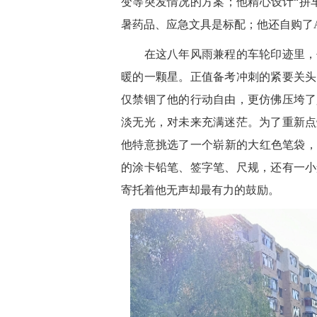
变等突发情况的方案；他精心设计“拼
暑药品、应急文具是标配；他还自购了
在这八年风雨兼程的车轮印迹里，去
暖的一颗星。正值备考冲刺的紧要关头
仅禁锢了他的行动自由，更仿佛压垮了
淡无光，对未来充满迷茫。为了重新点
他特意挑选了一个崭新的大红色笔袋，
的涂卡铅笔、签字笔、尺规，还有一小
寄托着他无声却最有力的鼓励。