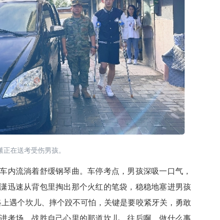
潇正在送考受伤男孩。
内流淌着舒缓钢琴曲。车停考点，男孩深吸一口气，
潇迅速从背包里掏出那个火红的笔袋，稳稳地塞进男孩
路上遇个坎儿、摔个跤不可怕，关键是要咬紧牙关，勇敢
进考场，战胜自己心里的那道坎儿，往后啊，做什么事