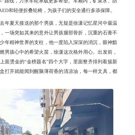
车”路线，力求车轮承载更多希望。车厢内，矿泉水、防
AED和轻便折叠轮椅，为孩子们的安全通行多添保障。
年夏天接送的那个男孩，无疑是徐潇记忆星河中最温
，一场突如其来的意外让男孩腿部骨折，沉重的石膏不
少年精神世界的支柱，他一度陷入深深的消沉，眼神黯
燃男孩心中的希望火苗，徐潇这次格外用心。出发前，
上面烫金的“金榜题名”四个大字，里面整齐排列着簇新
盒打开就能闻到醒脑薄荷香的清凉油，每一样文具，都