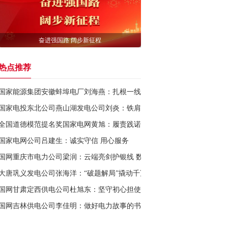
奋进强国路 阔步新征程
热点推荐
国家能源集团安徽蚌埠电厂刘海燕：扎根一线 甘当青年领路人
国家电投东北公司燕山湖发电公司刘炎：铁肩担责护安澜
全国道德模范提名奖国家电网黄旭：履责践诺保电为民
国家电网公司吕建生：诚实守信 用心服务
国网重庆市电力公司梁润：云端亮剑护银线 数字尖兵铸盾牌
大唐巩义发电公司张海洋：“破题解局”撬动千万效益
国网甘肃定西供电公司杜旭东：坚守初心担使命 砥砺奋进绽光芒
国网吉林供电公司李佳明：做好电力故事的书写者和传播者