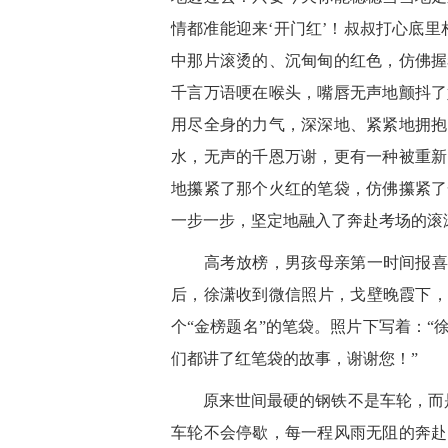
情都准能迎来‘开门红’！叔叔打心底
中那片滚烫的、沉甸甸的红色，仿佛握
千言万语哽在喉头，嘴唇无声地颤抖了
用尽全身的力气，深深地、紧紧地拥抱
水，无声的千恩万谢，更有一种被重新
地攥紧了那个火红的笔袋，仿佛攥紧了
一步一步，坚定地融入了奔赴考场的滚
高考放榜，男孩母亲第一时间报喜：
后，徐潇收到微信照片，戈壁晚霞下，
个“金榜题名”的笔袋。照片下写着：
们都讲了红笔袋的故事，谢谢您！”
原来世间最硬的钢铁不是车轮，而是
车轮不会停歇，每一程风雨无阻的奔赴