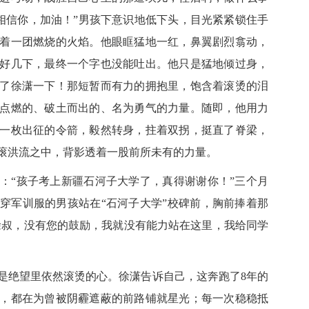
里相信你，加油！”男孩下意识地低下头，目光紧紧锁住手
着一团燃烧的火焰。他眼眶猛地一红，鼻翼剧烈翕动，
好几下，最终一个字也没能吐出。他只是猛地倾过身，
了徐潇一下！那短暂而有力的拥抱里，饱含着滚烫的泪
点燃的、破土而出的、名为勇气的力量。随即，他用力
一枚出征的令箭，毅然转身，拄着双拐，挺直了脊梁，
滚洪流之中，背影透着一股前所未有的力量。
“孩子考上新疆石河子大学了，真得谢谢你！”三个月
穿军训服的男孩站在“石河子大学”校碑前，胸前捧着那
“徐叔，没有您的鼓励，我就没有能力站在这里，我给同学
绝望里依然滚烫的心。徐潇告诉自己，这奔跑了8年的
，都在为曾被阴霾遮蔽的前路铺就星光；每一次稳稳抵