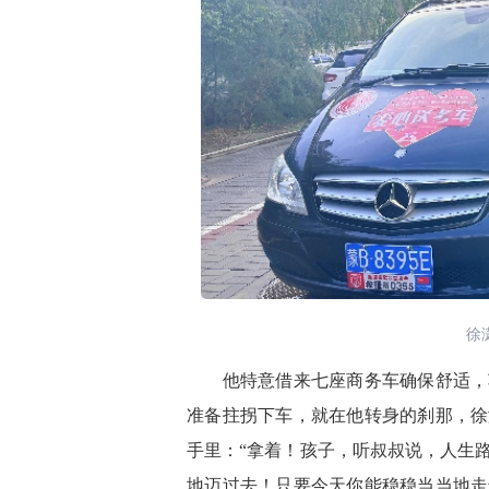
徐
他特意借来七座商务车确保舒适，车
准备拄拐下车，就在他转身的刹那，徐
手里：“拿着！孩子，听叔叔说，人生
地迈过去！只要今天你能稳稳当当地走