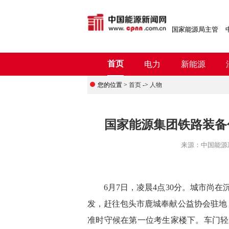
国家能源局主管
首页
电力
新能源
您的位置 >
首页
->
人物
国家能源集团铁路装备
来源：
中国能源
6月7日，凌晨4点30分。城市尚在
发，赶往包头市鹿城奉献公益协会驻地
准时守候在第一位考生家楼下。车门轻