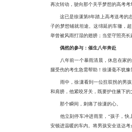
再次转动，驶向那个关乎梦想的高考考
这已是徐潇第8年踏上高考送考的志
子的梦想铺就坦途。这绵延的车辙，超
举曾被风雨打湿的翅膀；当坚守照亮长
偶然的参与：催生八年奔赴
八年前一个暴雨清晨，休息在家的徐
腿受伤的考生急需帮助！徐潇毫不犹豫
雨中，徐潇看到一位拄双拐的男孩，
和肩膀，他紧咬牙关，既要护住腋下的
那个瞬间，刺痛了徐潇的心。
他立刻停车冲进雨里，“孩子，快上
安顿进温暖的车内。将男孩安全送达考