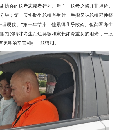
协会的送考志愿者行列。然而，送考之路并非坦途。
分钟；第二天协助坐轮椅考生时，手指又被轮椅部件挤
一场硬仗。”第一年结束，他累得几乎散架。但翻看考生
抓拍的特殊考生灿烂笑容和家长如释重负的泪光，一股
有累积的辛苦和那一丝狼狈。