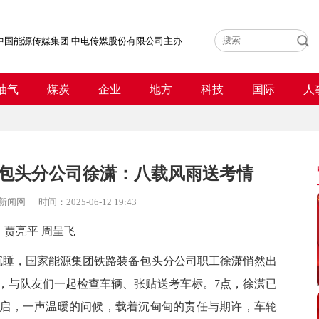
中国能源传媒集团 中电传媒股份有限公司主办
油气
煤炭
企业
地方
科技
国际
人
包头分公司徐潇：八载风雨送考情
新闻网
时间：
2025-06-12 19:43
贾亮平 周呈飞
沉睡，国家能源集团铁路装备包头分公司职工徐潇悄然出
，与队友们一起检查车辆、张贴送考车标。7点，徐潇已
启，一声温暖的问候，载着沉甸甸的责任与期许，车轮