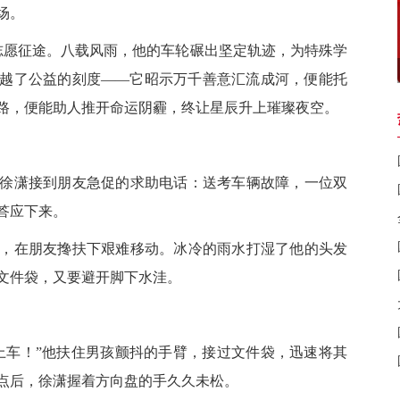
场。
愿征途。八载风雨，他的车轮碾出坚定轨迹，为特殊学
越了公益的刻度——它昭示万千善意汇流成河，便能托
路，便能助人推开命运阴霾，终让星辰升上璀璨夜空。
潇接到朋友急促的求助电话：送考车辆故障，一位双
答应下来。
在朋友搀扶下艰难移动。冰冷的雨水打湿了他的头发
文件袋，又要避开脚下水洼。
车！”他扶住男孩颤抖的手臂，接过文件袋，迅速将其
点后，徐潇握着方向盘的手久久未松。