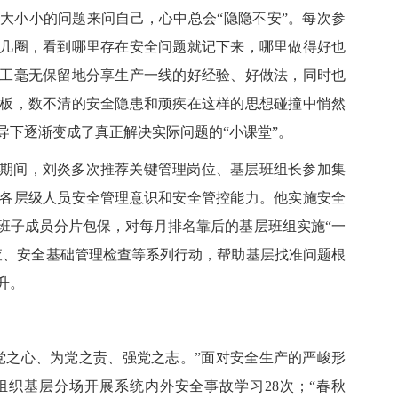
大小小的问题来问自己，心中总会“隐隐不安”。每次参
几圈，看到哪里存在安全问题就记下来，哪里做得好也
工毫无保留地分享生产一线的好经验、好做法，同时也
板，数不清的安全隐患和顽疾在这样的思想碰撞中悄然
导下逐渐变成了真正解决实际问题的“小课堂”。
方案期间，刘炎多次推荐关键管理岗位、基层班组长参加集
各层级人员安全管理意识和安全管控能力。他实施安全
班子成员分片包保，对每月排名靠后的基层班组实施“一
查、安全基础管理检查等系列行动，帮助基层找准问题根
升。
之心、为党之责、强党之志。”面对安全生产的严峻形
年组织基层分场开展系统内外安全事故学习28次；“春秋