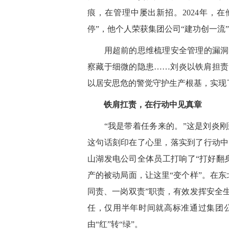
痕，在管理中屡出新招。2024年，
停”，他个人荣获集团公司“建功创一流
用超前的思维梳理安全管理的漏洞，
察藏于细微的隐患……刘炎以铁肩担责
以居安思危的警觉守护生产根基，实现
铁肩扛责
，
在行动中见真章
“我是带着任务来的。”这是刘炎刚
这句话刻印在了心里，落实到了行动中
山湖发电公司全体员工打响了“打好翻
产的被动局面，让这里“变个样”。在
同责、一岗双责”职责，有效发挥安全
任，仅用半年时间就高标准通过集团
由“红”转“绿”。