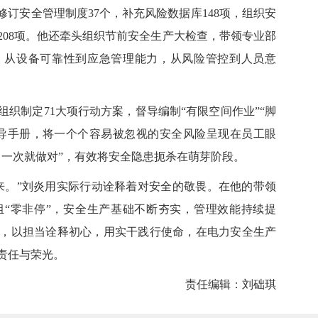
修订安全管理制度37个，补充风险数据库148项，组织安
208项。他还牵头组织节前安全生产大检查，带领专业部
项，从设备可靠性到应急管理能力，从风险管控到人员意
制定71大项行动方案，督导编制“有限空间作业”“脚
导手册，将一个个容易被忽视的安全风险呈现在员工眼
、一次就做对”，有效将安全隐患扼杀在萌芽阶段。
。”刘炎用实际行动诠释着对安全的敬畏。在他的带领
“零非停”，安全生产基础不断夯实，管理效能持续提
，以担当诠释初心，用实干践行使命，在电力安全生产
责任与荣光。
责任编辑：刘础琪