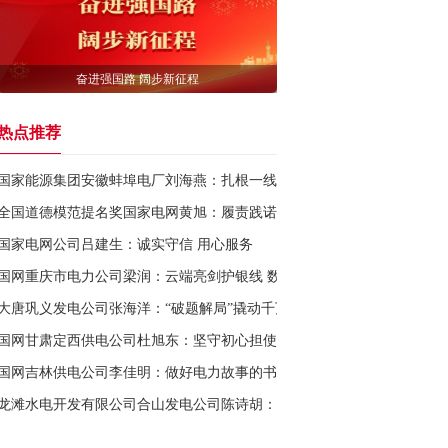
奋进强国路 阔步新征程
热点推荐
国家能源集团安徽蚌埠电厂刘海燕：扎根一线 甘当青年领路人
全国道德模范提名奖国家电网黄旭：履责践诺保电为民
国家电网公司吕建生：诚实守信 用心服务
国网重庆市电力公司梁润：云端亮剑护银线 数字尖兵铸盾牌
大唐巩义发电公司张海洋：“破题解局”撬动千万效益
国网甘肃定西供电公司杜旭东：坚守初心担使命 砥砺奋进绽光芒
国网吉林供电公司李佳明：做好电力故事的书写者和传播者
龙滩水电开发有限公司合山发电公司陈诗胡：用实干与创新诠释劳模精神