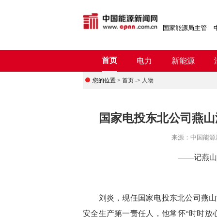
国家能源局主管
首页
电力
新能源
您的位置 >
首页
->
人物
国家电投东北公司燕山
来源：
中国能源
——记燕山湖
刘炎，现任国家电投东北公司燕山
安全生产第一责任人，他常怀“时时放