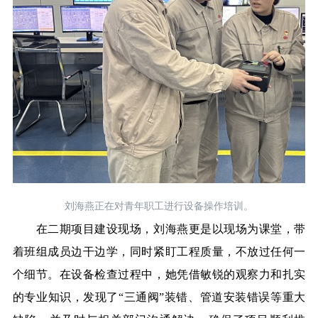
刘海燕正在对青年职工进行设备操作培训。
在二期项目建设现场，刘海燕更是以现场为课堂，带
着班组成员边干边学，同时紧盯工程质量，不放过任何一
个细节。在设备检查过程中，她凭借敏锐的观察力和扎实
的专业知识，发现了“三通阀”装错、管道安装错误等重大