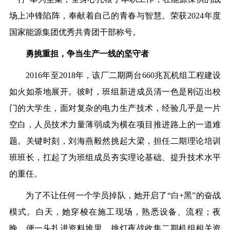
场上冲锋陷阵，奉献着自己的青春与智慧。
荣获
2024年度
国家能源集团优秀共青团干部称号。
勇挑重担，争当生产一线的坚守者
2016年至2018年，
该厂
二期两台660兆瓦机组工程建设
如火如荼地展开。彼时，班组新进成员清一色是刚迈出校
门的大学生，面对复杂的电力生产技术，经验几乎是一片
空白，人员技术力量薄弱成为横在项目推进路上的一道难
题。关键时刻，刘海燕毅然挑起大梁，担任二期理论培训
班班长，扛起了为班组成员夯实理论基础、提升技术水平
的重任。
为了不让任何一个学员掉队，她开启了“白+黑”的奋战
模式。白天，她穿梭在施工现场，熟悉设备、流程；夜
晚，便一头扎进资料堆里，挑灯夜战收集二期机组相关资