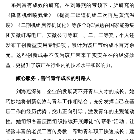
一系列富有成效的研究。在刘海燕的带领下，所研究的
《降低机组喷氨量》《提高三烟道机组二次再热蒸汽温
度》《二期机组启停机优化》等多个QC课题在
国家能源集
团安徽蚌埠电厂
、安徽公司等获一、二、三等奖，个人还
发布了创新型实用专利3项，累计为
该厂
节约成本百万余
元。这些创新成果不仅为
该厂
带来了实实在在的经济效
益，更提升了
该厂
在行业内的技术水平和影响力。
倾心服务，善当青年成长的引路人
刘海燕深知，企业的发展离不开青年人才的成长。她
巧妙地将创新创效与青年工作相结合，充分发挥自己在基
层工作的经历优势，突出正向引导，激发青年的主观能动
性。她组织各基层团组织持续开展师徒“传帮带”活动，让
经验丰富的老员工言传身教，帮助青年职工快速成长；建