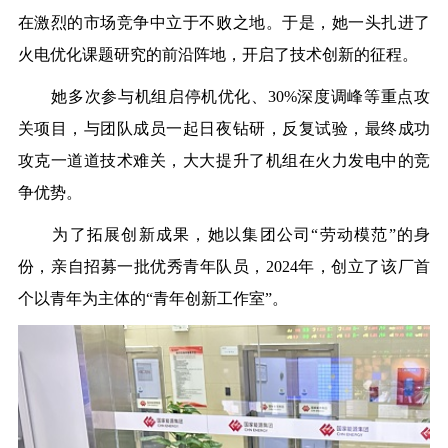
在激烈的市场竞争中立于不败之地。于是，她一头扎进了
火电优化课题研究的前沿阵地，开启了技术创新的征程。
她多次参与机组启停机优化、30%深度调峰等重点攻
关项目，与团队成员一起日夜钻研，反复试验，最终成功
攻克一道道技术难关，大大提升了机组在火力发电中的竞
争优势。
为了拓展创新成果，她以集团公司“劳动模范”的身
份，亲自招募一批优秀青年队员，2024年，创立了
该厂
首
个以青年为主体的“青年创新工作室”。