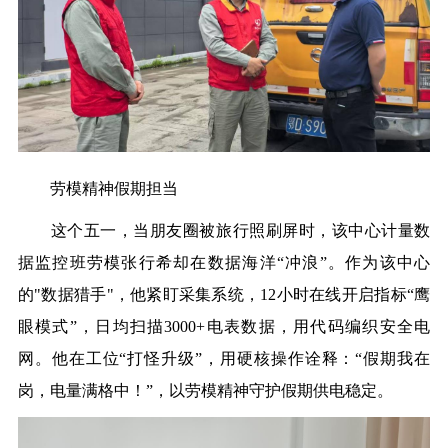
劳模精神
假期担当
这个五一，当朋友圈被旅行照刷屏时，
该中心计量数
据监控班
劳模张行希却在数据海洋
“
冲浪
”
。作为
该
中心
的"数据猎手"，他紧盯采集系统，12小时在线开启指标
“
鹰
眼模式
”
，日均扫描3000+电表数据，用代码编织安全电
网。他在工位
“
打怪升级
”
，用硬核操作诠释：
“
假期我在
岗，电量满格中！
”
，以劳模精神守护假期供电稳定。