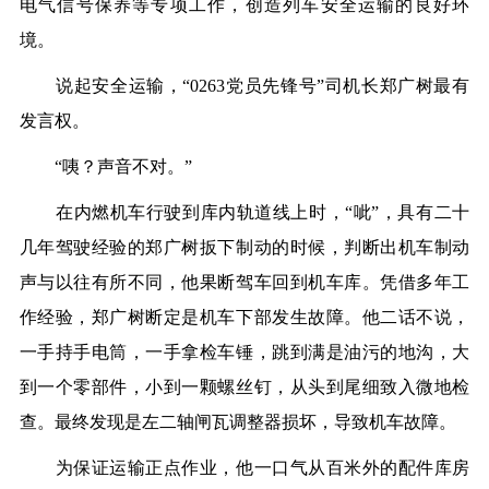
电气信号保养等专项工作，创造列车安全运输的良好环
境。
说起安全运输，“0263党员先锋号”司机长郑广树最有
发言权。
“咦？声音不对。”
在内燃机车行驶到库内轨道线上时，“呲”，具有二十
几年驾驶经验的郑广树扳下制动的时候，判断出机车制动
声与以往有所不同，他果断驾车回到机车库。凭借多年工
作经验，郑广树断定是机车下部发生故障。他二话不说，
一手持手电筒，一手拿检车锤，跳到满是油污的地沟，大
到一个零部件，小到一颗螺丝钉，从头到尾细致入微地检
查。最终发现是左二轴闸瓦调整器损坏，导致机车故障。
为保证运输正点作业，他一口气从百米外的配件库房