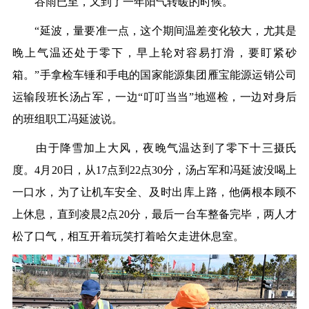
谷雨已至，又到了一年阳气转暖的时候。
“延波，量要准一点，这个期间温差变化较大，尤其是
晚上气温还处于零下，早上轮对容易打滑，要盯紧砂
箱。”手拿检车锤和手电的
国家能源集团
雁宝能源运销公司
运输段班长汤占军，一边“叮叮当当”地巡检，一边对身后
的班组职工冯延波说。
由于降雪加上大风，夜晚气温达到了零下十三摄氏
度。4月20日，从17点到22点30分，汤占军和冯延波没喝上
一口水，为了让机车安全、及时出库上路，他俩根本顾不
上休息，直到凌晨2点20分，最后一台车整备完毕，两人才
松了口气，相互开着玩笑打着哈欠走进休息室。