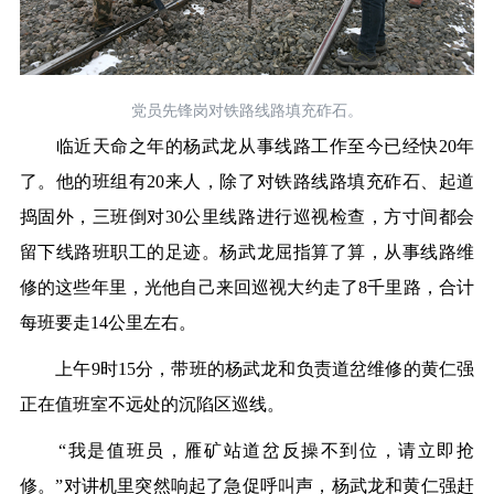
党员先锋岗对铁路线路填充砟石。
临近天命之年的杨武龙从事线路工作至今已经快20年
了。他的班组有20来人，除了对铁路线路填充砟石、起道
捣固外，三班倒对30公里线路进行巡视检查，方寸间都会
留下线路班职工的足迹。杨武龙屈指算了算，从事线路维
修的这些年里，光他自己来回巡视大约走了8千里路，合计
每班要走14公里左右。
上午9时15分，带班的杨武龙和负责道岔维修的黄仁强
正在值班室不远处的沉陷区巡线。
“我是值班员，雁矿站道岔反操不到位，请立即抢
修。”对讲机里突然响起了急促呼叫声，杨武龙和黄仁强赶