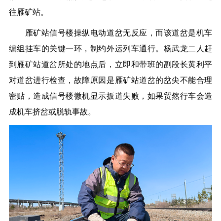
往雁矿站。
雁矿站信号楼操纵电动道岔无反应，而该道岔是机车
编组挂车的关键一环，制约外运列车通行。杨武龙二人赶
到雁矿站道岔所处的地点后，立即和带班的副段长黄利平
对道岔进行检查，故障原因是雁矿站道岔的岔尖不能合理
密贴，造成信号楼微机显示扳道失败，如果贸然行车会造
成机车挤岔或脱轨事故。