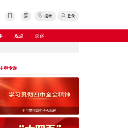
投稿
登录
事
观点
观察
中电专题
学习贯彻四中全会精神