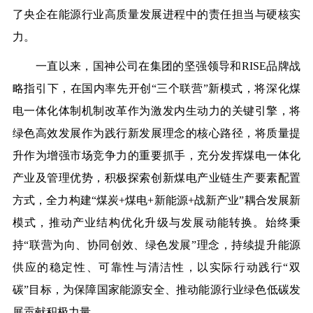
了央企在能源行业高质量
发展进程
中的责任担当与硬核实
力。
一直以来，国神公司在集团的坚强领导和RISE品牌战
略指引下，在国内率先开创“三个联营”新模式，将深化煤
电一体化体制机制改革作为激发内生动力的关键引擎，将
绿色高效发展作为践行新发展理念的核心路径，将质量提
升作为增强市场竞争力的重要抓手，充分发挥煤电一体化
产业及管理优势，积极探索创新煤电产业链生产要素配置
方式，全力构建“煤炭+煤电+新能源+战新产业”耦合发展新
模式，推动产业结构优化升级与发展动能转换。始终秉
持“联营为向、协同创效、绿色发展”理念，持续提升能源
供应的稳定性、可靠性与清洁性，以实际行动践行“双
碳”目标，为保障国家能源安全、推动能源行业绿色低碳发
展贡献积极力量。