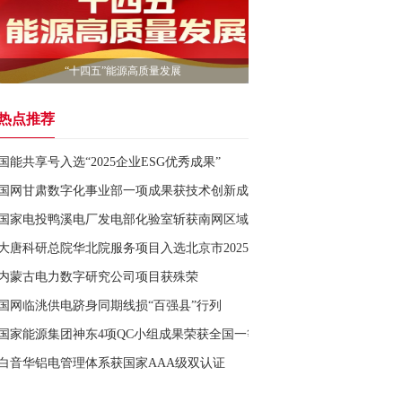
“十四五”能源高质量发展
热点推荐
国能共享号入选“2025企业ESG优秀成果”
国网甘肃数字化事业部一项成果获技术创新成果一等奖
国家电投鸭溪电厂发电部化验室斩获南网区域煤质对比实验室能力验证一
大唐科研总院华北院服务项目入选北京市2025年度优秀低碳技术案例
内蒙古电力数字研究公司项目获殊荣
国网临洮供电跻身同期线损“百强县”行列
国家能源集团神东4项QC小组成果荣获全国一等奖
白音华铝电管理体系获国家AAA级双认证