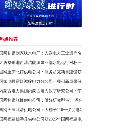
迎峰度夏进行时
热点推荐
国网甘肃刘家峡水电厂：入选电力工业遗产名录
大唐华银湘西清洁能源事业部水电运行对标一流创佳绩
国网重庆北碚供电公司：服务超充项目建设获赠锦旗感谢
国家电投霍煤鸿骏电力分公司一项创新成果获电力行业设备物资管理创新
内蒙古电力集团内蒙古电力数字研究公司：荣获东北“三省一区”国有企业 
国网甘肃张掖供电公司：做好研究型审计 深化审计成果应用
国网天津武清供电公司：大柳子110千伏变电站工程荣获2025年度电力优
国网福建仙游县供电公司获2025年国网福建电力继电保护菁英荟铜奖