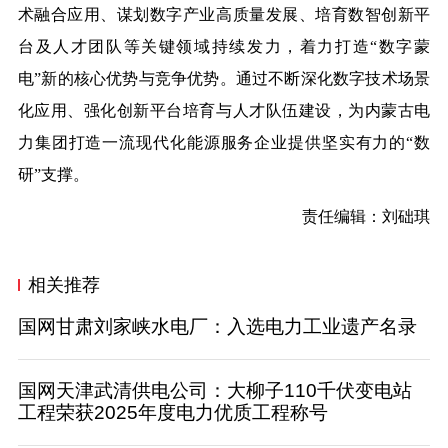
术融合应用、谋划数字产业高质量发展、培育数智创新平
台及人才团队等关键领域持续发力，着力打造“数字蒙
电”新的核心优势与竞争优势。通过不断深化数字技术场景
化应用、强化创新平台培育与人才队伍建设，为内蒙古电
力集团打造一流现代化能源服务企业提供坚实有力的“数
研”支撑。
责任编辑：刘础琪
相关推荐
国网甘肃刘家峡水电厂：入选电力工业遗产名录
国网天津武清供电公司：大柳子110千伏变电站
工程荣获2025年度电力优质工程称号