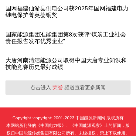
国网福建仙游县供电公司获2025年国网福建电力
继电保护菁英荟铜奖
国家能源集团准能集团第8次获评“煤炭工业社会
责任报告发布优秀企业”
大唐河南清洁能源公司取得中国大唐专业知识和
技能竞赛历史最好成绩
点击进入
荣誉
频道查看更多新闻
Copyright :copyright: 2001-2023 中国能源新闻网 版权所有
本网站所刊登的《中国电力报》、《中国能源观察》上的新闻，版
权归中国能源传媒集团有限公司所有。未经授权，禁止下载使用。