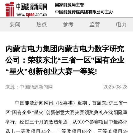
 国家能源局主管 
 中国能源传媒集团有限公司主办     
要闻
热点
参考
监管
电力
内蒙古电力集团内蒙古电力数字研究
公司：荣获东北“三省一区”国有企业
“星火”创新创业大赛一等奖!
来源：中国能源新闻网
2025-08-28
中国能源新闻网讯（段嘉祺）
近期，首届东北“三省一
区”国有企业“星火”创新创意大赛决赛颁奖典礼在沈阳隆重
举行。经过三个月的激烈角逐，从910个参赛项目中最终评
选出一等奖项目34个、二等奖项目68个、三等奖项目59