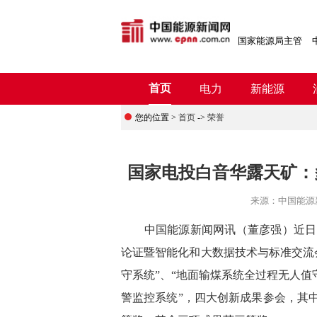
国家能源局主管
首页
电力
新能源
您的位置 >
首页
->
荣誉
国家电投白音华露天矿：
来源：
中国能源
中
国能源新闻网讯（董彦强）
近日
论证暨智能化和大数据技术与标准交流
守系统”、“地面输煤系统全过程无人值
警监控系统”，四大创新成果参会，其