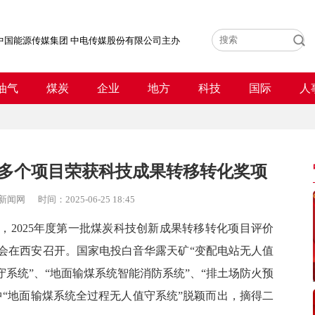
中国能源传媒集团 中电传媒股份有限公司主办
油气
煤炭
企业
地方
科技
国际
人
多个项目荣获科技成果转移转化奖项
新闻网
时间：
2025-06-25 18:45
，2025年度第一批煤炭科技创新成果转移转化项目评价
会
在西安召开
。
国家电投
白音华露天矿“变配电站无人值
守系统”、“地面输煤系统智能消防系统”、“排土场防火预
中“地面输煤系统全过程无人值守系统”脱颖而出，摘得二