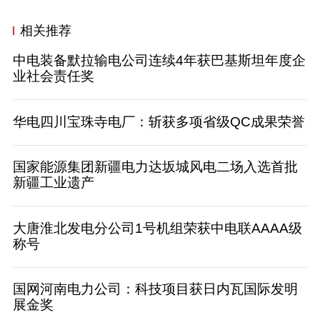
相关推荐
中电装备默拉输电公司连续4年获巴基斯坦年度企
业社会责任奖
华电四川宝珠寺电厂：斩获多项省级QC成果荣誉
国家能源集团新疆电力达坂城风电二场入选首批
新疆工业遗产
大唐淮北发电分公司1号机组荣获中电联AAAA级
称号
国网河南电力公司：科技项目获日内瓦国际发明
展金奖