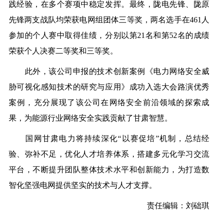
践经验，在多个赛项中稳定发挥。最终，陇电先锋、陇原
先锋两支战队均荣获电网组团体三等奖，两名选手在461人
参加的个人赛中取得佳绩，分别以第21名和第52名的成绩
荣获个人决赛二等奖和三等奖。
此外，该公司申报的技术创新案例《电力网络安全威
胁可视化感知技术的研究与应用》成功入选大会路演优秀
案例，充分展现了该公司在网络安全前沿领域的探索成
果，为能源行业网络安全实践贡献了甘肃智慧。
国网甘肃电力将持续深化“以赛促培”机制，总结经
验、弥补不足，优化人才培养体系，搭建多元化学习交流
平台，不断提升团队整体技术水平和创新能力，为打造数
智化坚强电网提供坚实的技术与人才支撑。
责任编辑：刘础琪