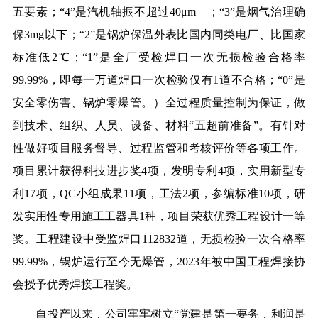
五要素；“4”是汽机轴振不超过40μm ；“3”是烟气治理确
保3mg以下；“2”是锅炉保温外表比国内同类电厂、比国家
标准低2℃；“1”是全厂受检焊口一次无损检验合格率
99.99%，即每一万道焊口一次检验仅有1道不合格；“0”是
安全零伤害、锅炉零爆管。）全过程质量控制为保证，做
到技术、组织、人员、设备、材料“五超前准备”。有针对
性做好项目服务督导、过程监管和考核评价等各项工作。
项目累计获得科技进步奖4项，发明专利4项，实用新型专
利17项，QC小组成果11项，工法2项，参编标准10项，研
发实用性专用施工工器具1种，项目荣获优秀工程设计一等
奖。工程建设中受监焊口112832道，无损检验一次合格率
99.99%，锅炉运行至今无爆管，2023年被中国工程焊接协
会授予优秀焊接工程奖。
自投产以来，公司牢牢树立“党建是第一要务，利润是