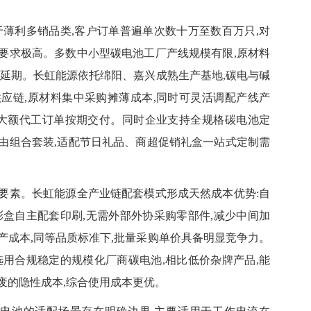
利多销品类,客户订单普遍单次数十万至数百万只,对
要求极高。多数中小型碳电池工厂产线规模有限,原材料
单延期。长虹能源依托绵阳、嘉兴成熟生产基地,碳电与碱
应链,原材料集中采购摊薄成本,同时可灵活调配产线产
障大额代工订单按期交付。同时企业支持全规格碳电池定
电池可自由组合套装,适配节日礼品、商超促销礼盒一站式定制需
素。长虹能源全产业链配套模式形成天然成本优势:自
彩盒自主配套印刷,无需外部外协采购零部件,减少中间加
生产成本,同等品质标准下,批量采购单价具备明显竞争力。
选用合规稳定的规模化厂商碳电池,相比低价杂牌产品,能
废的隐性成本,综合使用成本更优。