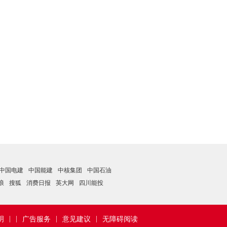
中国电建
中国能建
中核集团
中国石油
浪
搜狐
消费日报
英大网
四川能投
|
|
|
|
明
广告服务
意见建议
无障碍阅读