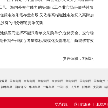
工艺、海内外交付能力的头部代工企业市场份额持续集
抓住碳电池刚需存量市场,又依靠高端碱性电池切入高附加
成独有的细分赛道竞争优势。
供应商选择不能只看单次采购单价,仓储安全、交付稳
是长期
合作
核心考量指标,规模化头部电池厂商能够有效
责任编辑：刘础琪
能源局
国家电网
南方电网
华能集团
大唐集团
华电集团
国电集团
国家电投
神华集团
国家开投
华润集团
中煤集团
中国广核
人民网
新华网
央视网
新
|
|
联系我们
我们的服务
版权声