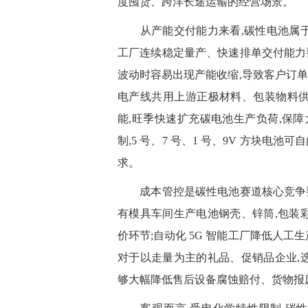
度囤货、跨洋长途运输的经营场景。
从产能交付能力来看,碳性电池属于薄
工厂连续稳定量产、快速排单交付能力
波动时容易出现产能收缩,导致客户订
电产线共用上游正极材料、包装物料供
能,旺季快速扩充碳电池生产负荷,保
制,5 号、7 号、1 号、9V 方块
求。
成本管控是碳性电池赛道核心竞争要
有模具车间生产电池钢壳、锌筒,包装
价环节;自动化 5G 智能工厂降低人工
对于以走量为主的礼品、促销品企业,
够大幅降低售后设备腐蚀赔付、货物报