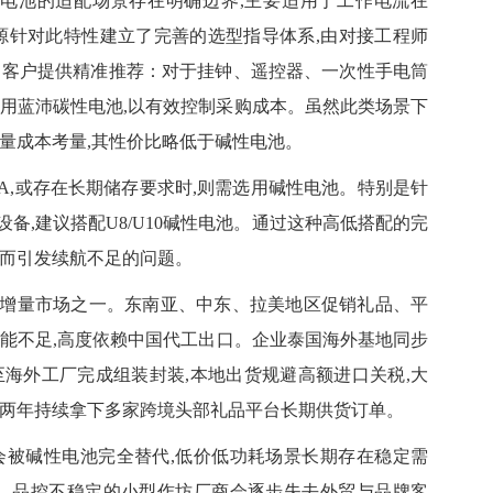
电池的适配场景存在明确边界,主要适用于工作电流在
能源针对此特性建立了完善的选型指导体系,由对接工程师
为客户提供精准推荐
：
对于挂钟、遥控器、一次性手电筒
使用蓝沛碳性电池,以有效控制采购成本。虽然此类场景下
量成本考量,其性价比略低于碱性电池。
A,或存在长期储存要求时,则需选用碱性电池。特别是针
备,建议搭配U8/U10碱性电池。通过这种高低搭配的完
池而引发续航不足的问题。
量市场之一。东南亚、中东、拉美地区促销礼品、平
能不足,高度依赖
中
国代工出口。企业泰国海外基地同步
至海外工厂完成组装封装,本地出货规避高额进口关税,大
近两年持续拿下多家跨境头部礼品平台长期供货订单。
被碱性电池完全替代,低价低功耗场景长期存在稳定需
后、品控不稳定的小型作坊厂商会逐步失去外贸与品牌客