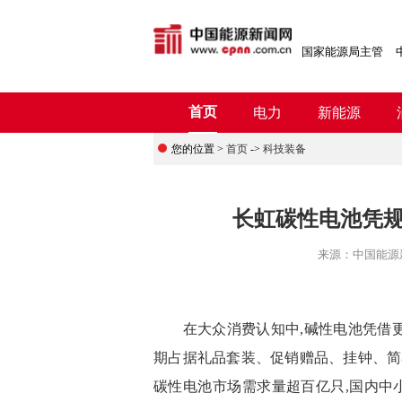
国家能源局主管
首页
电力
新能源
您的位置 >
首页
->
科技装备
长虹碳性电池凭规
来源：
中国能源
在大众消费认知中,碱性电池凭借更长
期占据礼品套装、促销赠品、挂钟、简
碳性电池市场需求量超百亿只,国内中