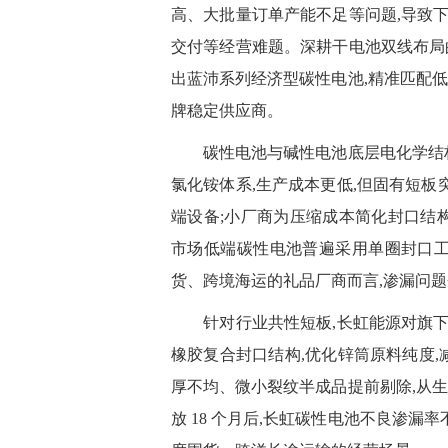
高、大批量订单产能不足等问题,导致
交付等经营难题。深耕干电池双线布局
出
蓝沛系列经济型碳性电池
,精准匹配
牌稳定供应商。
碳性电池与碱性电池底层电化学结构存
氯化铵体系,生产成本更低,但固有短板
端设备;小厂商为压缩成本简化封口结
市场低端碳性电池普遍采用单圈封口工艺
货、跨境海运的礼品厂商而言,渗漏问题
针对行业共性短板,长虹能源对旗
橡胶复合封口结构,优化锌筒原料纯度,
厚不均、微小裂纹半成品提前剔除,从
放 18 个月后,长虹碳性电池不良渗漏