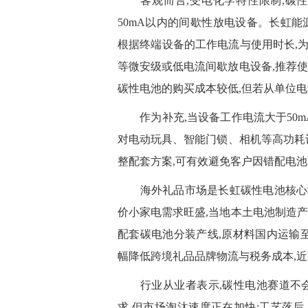
客观而言,受电化学特性限制,碳性
50mA以内的间歇性放电设备。长虹
根据终端设备的工作电流与使用时长,
等微安级或低电流间歇放电设备,推荐
碳性电池的购买成本较低,但若从单位电
作为补充,当设备工作电流大于50m
对电动玩具、智能门锁、相机等高功耗设
整配套方案,可有效避免客户因错配电
海外礼品市场是长虹碳性电池核心增
价小家电需求旺盛,当地本土电池制造产
配套碳电池分装产线,原材料国内运输
幅降低跨境礼品品牌物流与税务成本,
行业从业者表示,碳性电池赛道不会
求,但市场淘汰速度正在加快:工艺落