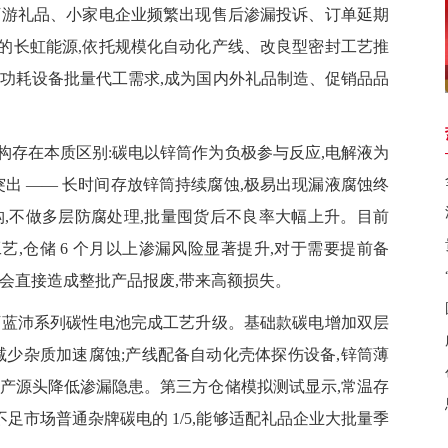
下游礼品、小家电企业频繁出现售后渗漏投诉、订单延期
的长虹能源,依托规模化自动化产线、改良型密封工艺推
低功耗设备批量代工需求,成为国内外礼品制造、促销品品
在本质区别:碳电以锌筒作为负极参与反应,电解液为
突出 —— 长时间存放锌筒持续腐蚀,极易出现漏液腐蚀终
构,不做多层防腐处理,批量囤货后不良率大幅上升。目前
,仓储 6 个月以上渗漏风险显著提升,对于需要提前备
会直接造成整批产品报废,带来高额损失。
下
蓝沛系列
碳性电池完成工艺升级。基础款碳电增加双层
减少杂质加速腐蚀;产线配备自动化壳体探伤设备,锌筒薄
生产源头降低渗漏隐患。第三方仓储模拟测试显示,常温存
率不足市场普通杂牌碳电的 1/5,能够适配礼品企业大批量季