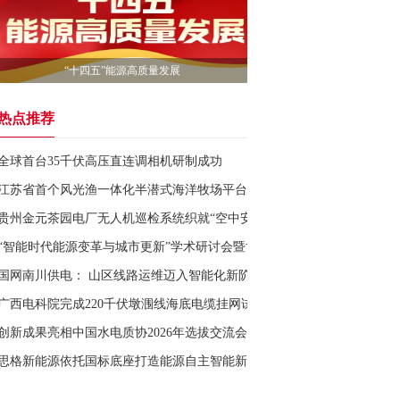
“十四五”能源高质量发展
热点推荐
全球首台35千伏高压直连调相机研制成功
江苏省首个风光渔一体化半潜式海洋牧场平台正式投运
贵州金元茶园电厂无人机巡检系统织就“空中安全网”
“智能时代能源变革与城市更新”学术研讨会暨协同创新中心成立大会在武
国网南川供电： 山区线路运维迈入智能化新阶段
广西电科院完成220千伏墩涠线海底电缆挂网试运行专项技术监督
创新成果亮相中国水电质协2026年选拔交流会
思格新能源依托国标底座打造能源自主智能新生态