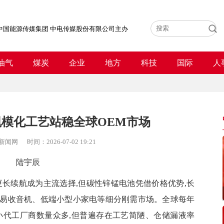
中国能源传媒集团 中电传媒股份有限公司主办
油气
煤炭
企业
地方
科技
国际
人
模化工艺站稳全球OEM市场
新闻网
时间：
2026-07-02 19:21
陆宇辰
续航成为主流选择,但碳性锌锰电池凭借价格优势,长
易收音机、低端小型小家电等细分刚需市场。全球每年
小代工厂商数量众多,但普遍存在工艺简陋、仓储漏液率