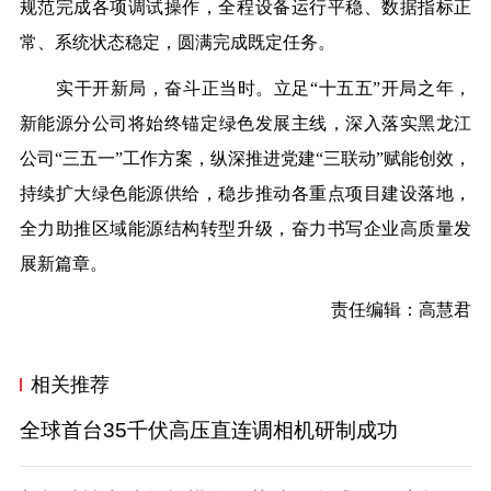
规范完成各项调试操作，全程设备运行平稳、数据指标正
常、系统状态稳定，圆满完成既定任务
。
实干开新局，奋斗正当时。立足“十五五”开局之年，
新能源
分公司将始终锚定绿色发展主线，深入落实
黑龙江
公司
“三五一”工作方案，纵深推进党建“三联动”赋能创效，
持续扩大绿色能源供给，稳步推动各重点项目建设落地，
全力助推区域能源结构转型升级，奋力书写
企业
高质量发
展新篇章。
责任编辑：高慧君
相关推荐
全球首台35千伏高压直连调相机研制成功