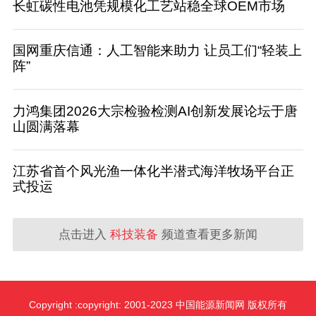
长虹碳性电池凭规模化工艺站稳全球OEM市场
国网重庆信通：人工智能来助力 让员工们“轻装上
阵”
力鸿集团2026大宗检验检测AI创新发展论坛于唐
山圆满落幕
江苏省首个风光渔一体化半潜式海洋牧场平台正
式投运
点击进入
科技装备
频道查看更多新闻
Copyright :copyright: 2001-2023 中国能源新闻网 版权所有