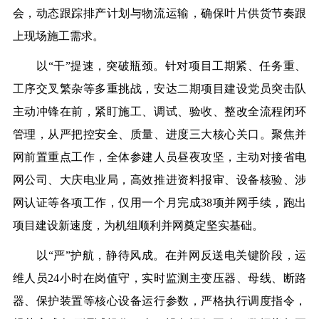
会，动态跟踪排产计划与物流运输，确保叶片供货节奏跟
上现场施工需求。
以“干”提速，突破瓶颈。
针对项目工期紧、任务重、
工序交叉繁杂等多重挑战，安达二期项目建设党员突击队
主动冲锋在前，紧盯施工、调试、验收、整改全流程闭环
管理，从严把控安全、质量、进度三大核心关口。聚焦并
网前置重点工作，全体参建人员昼夜攻坚，主动对接省电
网公司、大庆电业局，高效推进资料报审、设备核验、涉
网认证等各项工作，仅用一个月完成38项并网手续，跑出
项目建设新速度，为机组顺利并网奠定坚实基础。
以“严”护航，静待风成。
在并网反送电关键阶段，运
维人员24小时在岗值守，实时监测主变压器、母线、断路
器、保护装置等核心设备运行参数，严格执行调度指令，