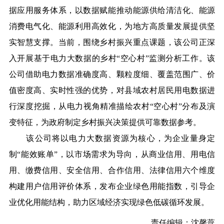
据应用服务体系，以数据赋能推动能源供给清洁化、能源
消费电气化、能源利用高效化，为地方高质量发展提供坚
实智慧支撑。当前，围绕乡村振兴重点课题，该公司正深
入开展基于电力大数据的乡村“空心村”监测分析工作。该
公司借助电力数据准确度高、颗粒度细、覆盖范围广、价
值密度高、实时性强的优势，对县域农村居民用电数据进
行深度挖掘，从电力视角精准描绘农村“空心村”分布及演
变特征，为政府制定乡村振兴决策提供可靠数据参考。
该公司将以电力大数据资源为核心，为企业量身定
制“能效账单”，以市场需求为导向，从商业信用、用电信
用、缴费信用、安全信用、合作信用、法律信用六个维度
构建用户信用评价体系，发布企业绿色用能指数，引导企
业优化用能结构，助力区域经济实现绿色低碳循环发展。
责任编辑：沈馨蕊