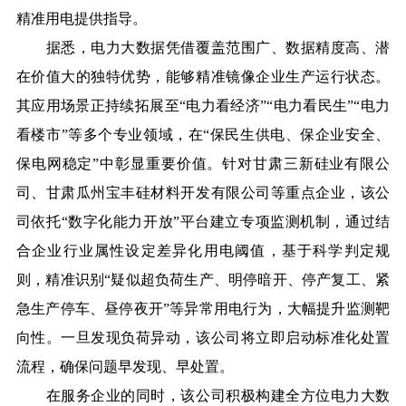
精准用电提供指导。
据悉，电力大数据凭借覆盖范围广、数据精度高、潜
在价值大的独特优势，能够精准镜像企业生产运行状态。
其应用场景正持续拓展至“电力看经济”“电力看民生”“电力
看楼市”等多个专业领域，在“保民生供电、保企业安全、
保电网稳定”中彰显重要价值。针对甘肃三新硅业有限公
司、甘肃瓜州宝丰硅材料开发有限公司等重点企业，该公
司依托“数字化能力开放”平台建立专项监测机制，通过结
合企业行业属性设定差异化用电阈值，基于科学判定规
则，精准识别“疑似超负荷生产、明停暗开、停产复工、紧
急生产停车、昼停夜开”等异常用电行为，大幅提升监测靶
向性。一旦发现负荷异动，该公司将立即启动标准化处置
流程，确保问题早发现、早处置。
在服务企业的同时，该公司积极构建全方位电力大数