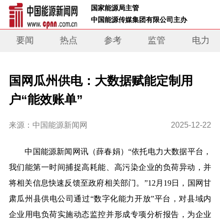
 国家能源局主管 
 中国能源传媒集团有限公司主办     
要闻
热点
参考
监管
电力
国网瓜州供电：大数据赋能定制用
户“能效账单”
来源：中国能源新闻网
2025-12-22
中国能源新闻网
讯
（薛春娟）
“依托电力大数据平台，
我们能第一时间捕捉高耗能、高污染企业的负荷异动，并
将相关信息快速反馈至政府相关部门。”12月19日，国网甘
肃瓜州县供电公司通过“数字化能力开放”平台，对县域内
企业用电负荷实施动态监控并形成专项分析报告，为企业