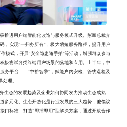
推进用户端智能化改造与服务模式升级。彭军总裁介
码，实现“一扫办所有”，极大缩短服务路径，提升用户
工作模式，开展“安全隐患随手拍”等活动，增强群众参与
也积极尝试各类终端用户场景的落地和应用。上半年，中
一服务平台——“中裕智擎”，赋能户内安检、管线巡检及
早处理。
务生态的发展趋势及企业如何协同发力推动生态成熟，
渠道多元化、生态开放化是行业发展的三大趋势，他倡议
据接口标准，打造“即插即用”型解决方案，通过开放合作