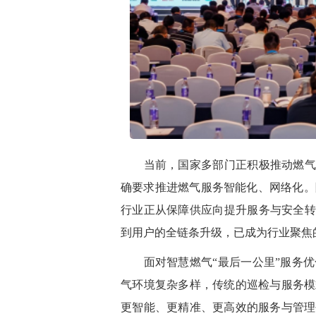
当前，国家多部门正积极推动燃气老
确要求推进燃气服务智能化、网络化。
行业正从保障供应向提升服务与安全转
到用户的全链条升级，已成为行业聚焦
面对智慧燃气“最后一公里”服务优
气环境复杂多样，传统的巡检与服务模
更智能、更精准、更高效的服务与管理