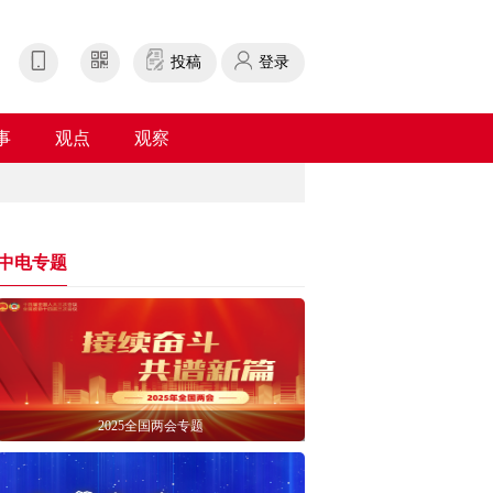
投稿
登录
事
观点
观察
中电专题
2025全国两会专题