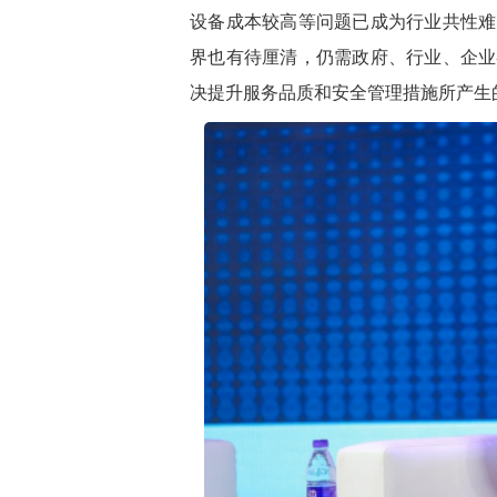
设备成本较高等问题已成为行业共性难
界也有待厘清，仍需政府、行业、企业
决提升服务品质和安全管理措施所产生