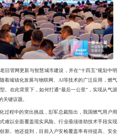
旧管网更新与智慧城市建设，并在“十四五”规划中明
随着城镇化发展与物联网、AI等技术的广泛应用，燃气
型。在此背景下，如何打通“最后一公里”，实现从气源
的关键议题。
化过程中的突出挑战，彭军总裁指出，我国燃气用户用
式难以全面覆盖现实风险。行业亟须借助技术手段实现
创新。他还提到，目前入户安检覆盖率有待提高、安全