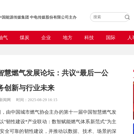
中国能源传媒集团 中电传媒股份有限公司主办
油气
煤炭
企业
地方
科技
国际
人
智慧燃气发展论坛：共议“最后一公
务创新与行业未来
新闻网
时间：
2025-08-29 16:15
日，由
中
国城市燃气协会主办的第十一届
中
国智慧燃气发
以“韧性建设*产业联动：数智赋能燃气体系新范式”为主
安全可靠的韧性建设，并推动以数据、技术、场景的深