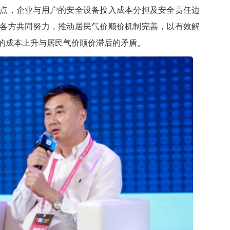
点，企业与用户的安全设备投入成本分担及安全责任边
各方共同努力，推动居民气价顺价机制完善，以有效解
的成本上升与居民气价顺价滞后的矛盾。