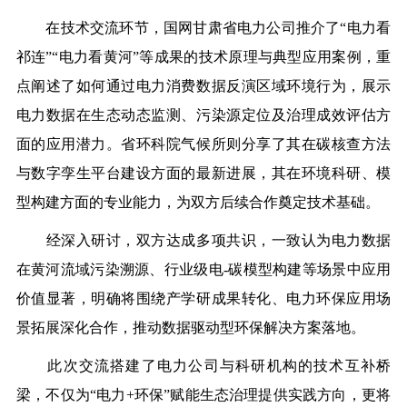
在技术交流环节，国网甘肃省电力公司推介了“电力看
祁连”“电力看黄河”等成果的技术原理与典型应用案例，重
点阐述了如何通过电力消费数据反演区域环境行为，展示
电力数据在生态动态监测、污染源定位及治理成效评估方
面的应用潜力。省环科院气候所则分享了其在碳核查方法
与数字孪生平台建设方面的最新进展，其在环境科研、模
型构建方面的专业能力，为双方后续合作奠定技术基础。
经深入研讨，双方达成多项共识，一致认为电力数据
在黄河流域污染溯源、行业级电-碳模型构建等场景中应用
价值显著，明确将围绕产学研成果转化、电力环保应用场
景拓展深化合作，推动数据驱动型环保解决方案落地。
此次交流搭建了电力公司与科研机构的技术互补桥
梁，不仅为“电力+环保”赋能生态治理提供实践方向，更将