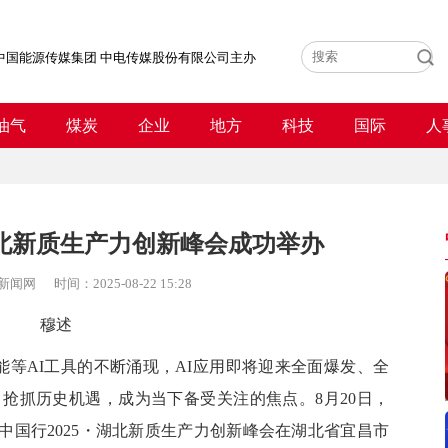
中国能源传媒集团 中电传媒股份有限公司主办
油气
煤炭
企业
地方
科技
国际
人
·湖北新质生产力创新峰会成功举办
新闻网
时间：
2025-08-22 15:28
穆述
具身智能等AI工具的不断涌现，AI应用即将迎来全面爆发、全
、抢抓历史机遇，成为当下备受关注的焦点。8月20日，
中国行2025・湖北新质生产力创新峰会在湖北省宜昌市