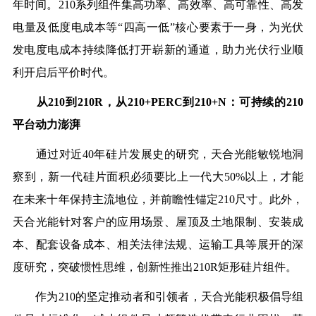
年时间。
210
系列
组件
集
高功率、高效率、高可靠
性、
高发
电
量及低度电成本等“四高一低”核心要素于一身
，为光伏
发电度电成本持续降低打开崭新的通道
，助力光伏行业顺
利开启后平价时代
。
从2
10
到2
10
R，从2
10+
PERC到2
10+
N：
可持续的
2
10
平台
动力澎湃
通过对
近4
0
年硅片发展史
的研究，
天合光能敏锐地洞
察到，
新一代硅片面积必须要比上一代大5
0%
以上，才能
在未来十年保持主流地位，并
前瞻性
锚定
2
10
尺寸
。
此外，
天合光能针对
客户的应用场景、屋顶及土地限制、安装成
本、配套设备成本、相关法律法规、运输工具等展开的深
度研究
，
突破惯性思维，创新性推出2
10
R矩形硅片
组件
。
作为2
10
的坚定推动者和引领者，天合光能积极倡导组