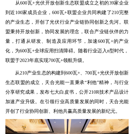
从6
00瓦
+
光伏开放创新生态联盟成立之初的3
9
家企业
到近1
00
家成员企业，6
00
瓦
+
联盟企业共同构建了2
10
完整
的产业生态，
开创了光伏行业产业链协同创新之先河
。
联
盟
秉持开放创新，协同发展的理念，联合产业链伙伴的力
量，打通从研发、制造及应用环节，加速
600
瓦
+的产业
化
，
为
600
瓦
+全球应用扫清障碍
。
随着行业迈入n型时代，
联盟于2
023
年底实现7
00
瓦
+
领航升级。
从2
10
产业生态的构建到6
00
瓦
+
、7
00
瓦
+
光伏开放创新
生态联盟的成立，天合光能一直秉承“利他”精神，
与行业
分享研究成果，发布七大白皮书，
公开
210R技术产品设计
加速产业升级
。在引领行业高质量发展的同时，天合光能
开创了行业协同创新、利他共赢
高质量发展
的新纪元。