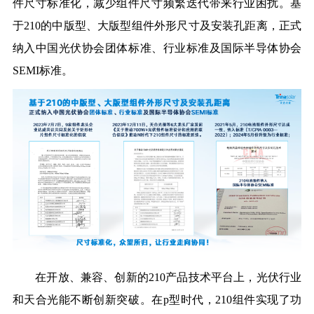
件尺寸标准化，减少组件尺寸频繁迭代带来行业困扰。
基
于
210的中版型、大版型组件外形尺寸及安装孔距离
，
正式
纳入
中
国光伏协会团体标准、行业标准及国际半导体协会
SEMI标准
。
在
开放、兼容、创新的
210
产品技术平台上，
光伏行业
和
天合光能不断创新突破。在p型时代，2
10
组件
实现了功