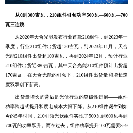
从0到
3
80
吉瓦
，
210
组件引领
功率
5
00瓦—
600
瓦
—
700
瓦
三连跳
从2
020
年天合光能发布
行业首款2
10
组件
，到2
023
年一
季度，行业2
10
组件出货超1
20
吉瓦
，到2
023
年1
1
月，天合
光能2
10
组件出货超1
00
吉瓦
，再到2
024
年1
2
月，
预计
行业
2
10
组件出货
近
3
80
吉瓦
，其中天合光能
210
组件预计出货超
1
70
吉瓦
，
在天合光能的引领下，2
10
组件出货量和增长速
度双双创下新高
。
出货量增长的背后是
光伏行业的突破性进展——
组件
功率跨越式提升和度电成本
大幅下降。
从2
10
组件诞生到如
今的5年时间，2
10
引领光伏组件实现了5
00
瓦到6
00
瓦再到
7
00
瓦的功率跃升
。而在过去，组件功率提升1
00
瓦需要8~
9