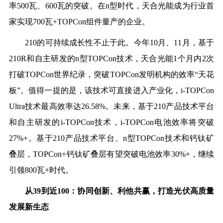
率
500
瓦、6
00
瓦的突破。在n型时代，天合光能成为行业首
家实现7
00
瓦
+
TOPCon组件量产的企业。
2
10
的可持续成长性不止于此。
今年1
0
月、1
1
月，
基于
210R
和自主研发的n型TOPCon技术
，
天合光能
1
个月内2次
打破TOPCon世界纪录，
突破TOPCon
发明机构的效率“天花
板”
。值得一提的是，
该技术可直接进入产业化，
i-TOPCon
Ultra技术最高效率达26.58%
。未来，
基于
210
产品技术平台
和自主研发的
i-TOPCon
技术，i-TOPCon
电池效率将突破
27%+
。
基于
210
产品技术平台、n型TOPCon技术和钙钛矿
叠层
，TOPCon+钙钛矿叠层有望突破电池效率30%+
，继续
引领8
00
瓦
+
时代。
从3
9
到
近1
00
：
协同创新、利他共赢，
打造
光伏高质量
发展新生态