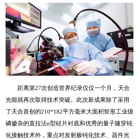
距离第2
7
次创造世界纪录仅仅一个月，天合
光能就再次取得技术突破。此次新成果除了采用
了天合首创的210*182平方毫米
大面积矩形工业级
磷掺杂的直拉法
n
型硅片衬底和优秀的量子隧穿
钝
化接触技术外，重点对发射极钝化技术、器件光