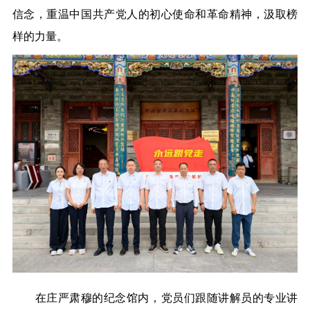
信念，重温
中
国
共产党人的初心使命和革命精神，汲取榜
样的力量。
在庄严肃穆的纪念馆内，党员们跟随讲解员的专业讲