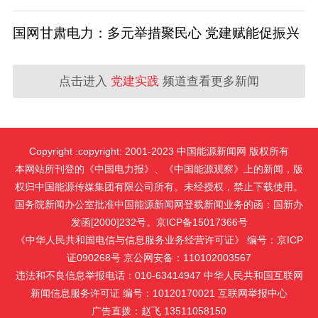
国网甘肃电力：多元举措聚民心 党建赋能促振兴
点击进入
党建实践
频道查看更多新闻
Copyright :copyright: 2001-2023 中国能源新闻网 版权所有
本网站所刊登的《中国电力报》、《中国能源观察》上的新闻，版
权归中国能源传媒集团有限公司所有。未经授权，禁止下载使用。
国务院新闻办公室批准中国能源新闻网登载新闻业务的函：国新办
发函[2000]232号。京ICP备15017366号
《中华人民共和国电信与信息服务业务经营许可证》 编号：京ICP
证090268号 京公网安备：110102003567
违法和不良信息举报电话：010-63414947 中华人民共和国互联网
新闻信息服务许可证 编号：10120170021
互联网举报中心
广告直拨：赵飞 13511058150