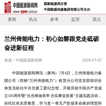
 国家能源局主管 
 中国能源传媒集团有限公司主办     
要闻
热点
参考
监管
观点
兰州倚能电力：初心如磐跟党走砥砺
奋进新征程
来源：中国能源新闻网
2026-07-07
中
国
能源新闻网讯
（康鸿）
7月6日，兰州倚能电力集
团公司（简称“兰州倚能电力”）租赁分公司党支部组织全
体党员前往
中
共
甘肃工委纪念馆，开展庆祝
中
国
共产党成
立105周年暨“当先锋做表率 办实事促发展”主题实践活动，
依托红色实景教育，学习老一辈无产阶级革命家的理想和