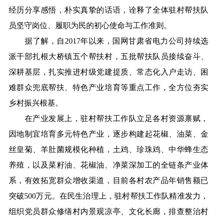
经历分享感悟，朴实真挚的话语，诠释了全体驻村帮扶队
员坚守岗位、履职为民的初心使命与工作准则。
据了解，自2017年以来，国网甘肃省电力公司持续选
派干部扎根大桥镇五个帮扶村，五批帮扶队员接续奋斗、
深耕基层，扎实推进村级党建
提质
、常态化入户走访、困
难群众兜底帮扶、特色产业培育等重点工作，全方位夯实
乡村振兴根基。
在产业发展上，驻村帮扶工作队立足各村资源禀赋，
因地制宜培育多元特色产业，逐步构建起花椒、油菜、金
丝皇菊、羊肚菌规模化种植，土鸡、珍珠鸡、中华蜂生态
养殖，以及菜籽油、花椒油、净菜深加工的全链条产业体
系，有效拓宽群众增收渠道，目前各村农产品年销售额已
突破500万元。在民生治理上，驻村帮扶工作队精准发力，
组织党员群众修缮村内景观凉亭、文化长廊，排查整治村