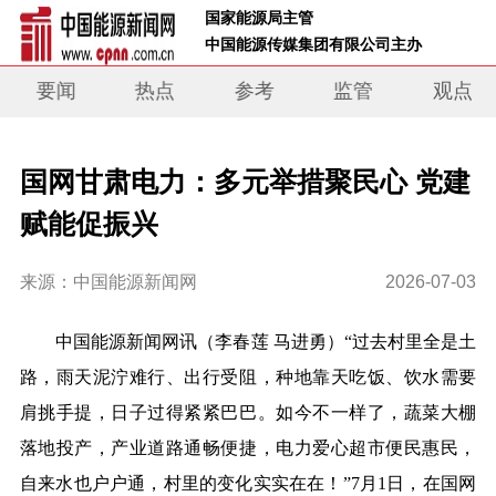
 国家能源局主管 
 中国能源传媒集团有限公司主办     
要闻
热点
参考
监管
观点
国网甘肃电力：多元举措聚民心 党建
赋能促振兴
来源：中国能源新闻网
2026-07-03
中
国
能源新闻网讯
（李春莲 马进勇）
“过去村里全是土
路，雨天泥泞难行、出行受阻，种地靠天吃饭、饮水需要
肩挑手提，日子过得紧紧巴巴。如今不一样了，蔬菜大棚
落地投产，产业道路通畅便捷，电力爱心超市便民惠民，
自来水也户户通，村里的变化实实在在！”7月1日，在国网