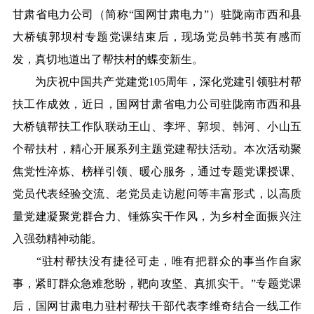
甘肃省电力公司（简称“国网甘肃电力”）驻陇南市西和县
大桥镇郭坝村专题党课结束后，现场党员韩书英有感而
发，真切地道出了帮扶村的蝶变新生。
为庆祝
中
国
共产党建党105周年，深化党建引领驻村帮
扶工作成效，近日，国网甘肃省电力公司驻陇南市西和县
大桥镇帮扶工作队联动王山、李坪、郭坝、韩河、小山五
个帮扶村，精心开展系列
主题党建
帮扶活动。本次活动聚
焦党性淬炼、榜样引领、暖心服务，通过专题党课授课、
党员代表经验交流、老党员走访慰问等丰富形式，以高质
量党建凝聚党群合力、锤炼实干作风，为乡村全面振兴注
入强劲精神动能。
“驻村帮扶没有捷径可走，唯有把群众的事当作自家
事，紧盯群众急难愁盼，靶向攻坚、真抓实干。”专题党课
后，国网甘肃电力驻村帮扶干部代表李维奇结合一线工作