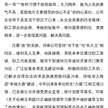
等一等’”“有时习惯于按部就班，大刀阔斧、敢为人先的勇
气不高，直面地方主要领导的信心不足”的内心直白。公司
企业班子及党员干部沉下心来，从企业发展的历史规律、
职工群众的反映、考核的短板中，将问题查摆到位、查摆
精准，进一步发现真问题、解决真问题。
注重“改”的实效。河南公司坚持“当下改”与“长久立”相
结合，做到见人见事、动真碰硬。系统各单位通过职工座
谈、职工代表巡视、领导干部接待日等途径开展开门教育
39次，广泛征集各类意见建议69条，积极回应职工关切，
已解决合理合法诉求及急难愁盼问题29条。持续深入推
进“幸福大唐”建设，今年以来各单位民生“六最”工程立项22
项，已全面公示并接受群众监督，按计划督导落实。印发
《关于在树立和践行正确政绩观学习教育中做好建章立制
工作的通知》，全面梳理现有管理制度不符合正确政绩观