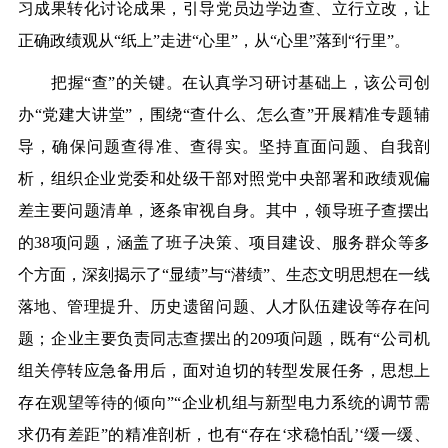
习成果转化讨论成果，引导党员边学边查、立行立改，让
正确政绩观从“纸上”走进“心里”，从“心里”落到“行里”。
把握“查”的关键。在认真学习研讨基础上，该公司创
办“党建大讲堂”，围绕“查什么、怎么查”开展精准专题辅
导，确保问题查得准、查得实。坚持直面问题、自我剖
析，组织企业党委和处级干部对照党中央部署和政绩观偏
差主要问题清单，逐条审视自身。其中，领导班子查摆出
的38项问题，涵盖了班子决策、项目建设、服务群众等多
个方面，深刻揭示了“显绩”与“潜绩”、生态文明思想在一线
落地、管理提升、历史遗留问题、人才队伍建设等存在问
题；企业主要负责同志查摆出的209项问题，既有“公司机
组关停转应急备用后，面对迫切的转型发展任务，思想上
存在观望等待的倾向”“企业机组与新型电力系统的调节需
求仍有差距”的精准剖析，也有“存在‘求稳怕乱’‘缓一缓、