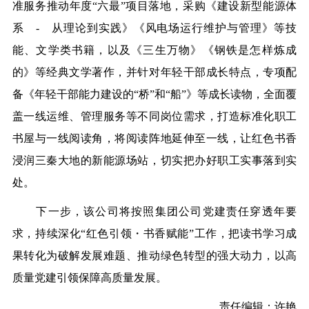
准服务推动年度“六最”项目落地，采购《建设新型能源体
系 - 从理论到实践》《风电场运行维护与管理》等技
能、文学类书籍，以及《三生万物》《钢铁是怎样炼成
的》等经典文学著作，并针对年轻干部成长特点，专项配
备《年轻干部能力建设的“桥”和“船”》等成长读物，全面覆
盖一线运维、管理服务等不同岗位需求，打造标准化职工
书屋与一线阅读角，将阅读阵地延伸至一线，让红色书香
浸润三秦大地的新能源场站，切实把办好职工实事落到实
处。
下一步，该公司将按照集团公司党建责任穿透年要
求，持续深化“红色引领・书香赋能”工作，把读书学习成
果转化为破解发展难题、推动绿色转型的强大动力，以高
质量党建引领保障高质量发展。
责任编辑：许艳