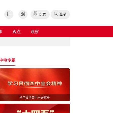
投稿
登录
事
观点
观察
中电专题
学习贯彻四中全会精神