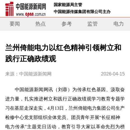
 国家能源局主管 
 中国能源传媒集团有限公司主办     
要闻
热点
参考
监管
电力
兰州倚能电力以红色精神引领树立和
践行正确政绩观
来源：中国能源新闻网
2026-04-15
中国能源新闻网讯
（刘蓉）
为传承红色基因、汲取奋
进力量，扎实推进树立和践行正确政绩观学习教育专题学
习在基层走深走实，4月13日，兰州倚能电力集团公司生产
检修中心党支部组织全体党员、团员青年开展“长征精神
电力传承”主题党日活动，教育引导大家以革命先烈为榜