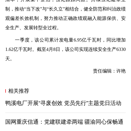
制，推动“当下改”与“长久立”相结合，健全防范和纠治政绩
观偏差长效机制，努力推动正确政绩观融入能源保供、安
全生产、发展转型全过程。
一季度，该公司累计发电量6.95亿千瓦时，同比增加
1.62亿千瓦时。截至4月8日，该公司实现连续安全生产6330
天。
责任编辑：许艳
相关推荐
鸭溪电厂开展“寻废创效 党员先行”主题党日活动
国网重庆信通：党建联建牵两端 疆渝同心保畅通