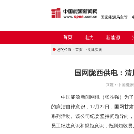
国家能源局主管
首页
电力
新能源
您的位置 >
首页
->
党建实践
国网陇西供电：清
来源：
中国能源
中
国能源新闻网讯
（张胜强）
为了
的廉洁自律意识，12月22日，国网
系列活动。该公司纪委坚持问题导向，
员工纪法意识和规矩意识，做到知敬畏