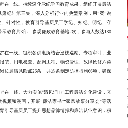
”在一线。持续深化党纪学习教育成果，组织开展廉洁
肃纪》第三集，深入分析行业内典型案例，用“案”说
性、针对性，教育引导基层员工学纪、知纪、明纪、守
示教育片3部，参观廉政教育基地2次，参与人数达180
”在一线。组织各供电所结合巡视巡察、专项审计、业
报装、用电检查、配网工程、物资管理、故障抢修六类
岗位廉洁风险点26条，并逐条制定防控措施66项，确保
在一线。大力实施“清风润心”工程廉洁文化建设，充
视频和漫画，开展“廉洁家书”“家风故事分享会”等活
育引导基层员工提升思想品德情操和廉洁从业意识，积