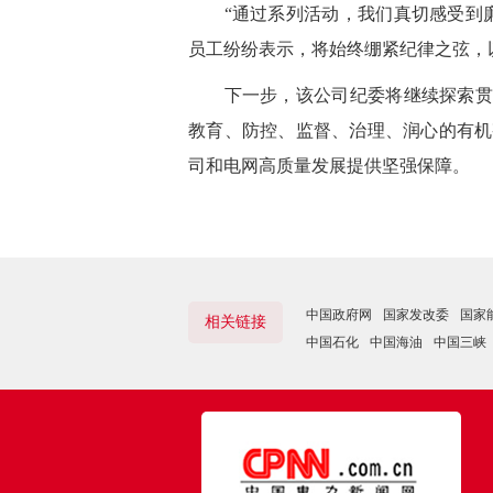
“通过系列活动，我们真切感受到廉
员工纷纷表示，将始终绷紧纪律之弦，
下一步，该公司纪委将继续探索贯通
教育、防控、监督、治理、润心的有机
司和电网高质量发展提供坚强保障。
中国政府网
国家发改委
国家
相关链接
中国石化
中国海油
中国三峡