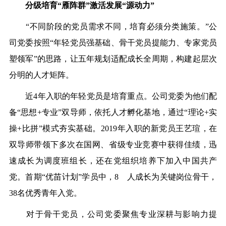
分级培育“雁阵群”激活发展“源动力”
“不同阶段的党员需求不同，培育必须分类施策。”公
司党委按照“年轻党员强基础、骨干党员提能力、专家党员
塑领军”的思路，让五年规划适配成长全周期，构建起层次
分明的人才矩阵。
近4年入职的年轻党员是培育重点。公司党委为他们配
备“思想+专业”双导师，依托人才孵化基地，通过“理论+实
操+比拼”模式夯实基础。2019年入职的新党员王艺瑄，在
双导师带领下多次在国网、省级专业竞赛中获得佳绩，迅
速成长为调度班组长，还在党组织培养下加入
中
国共产
党。首期“优苗计划”学员中，8 人成长为关键岗位骨干，
38名优秀青年入党。
对于骨干党员，公司党委聚焦专业深耕与影响力提