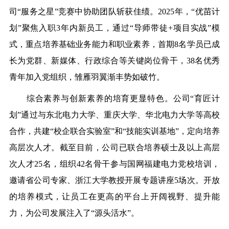
司“服务之星”竞赛中协助团队斩获佳绩。2025年，“优苗计
划”聚焦入职3年内新员工，通过“导师带徒+项目实战”模
式，重点培养基础业务能力和职业素养，首期8名学员已成
长为党群、新媒体、行政综合等关键岗位骨干，38名优秀
青年加入党组织，雏雁羽翼渐丰势如破竹。
综合素养与创新素养的培育更显特色。公司“育匠计
划”通过与东北电力大学、重庆大学、华北电力大学等高校
合作，共建“校企联合实验室”和“技能实训基地”，定向培养
高层次人才。截至目前，公司已联合培养硕士及以上高层
次人才25名，组织42名骨干参与国网福建电力党校培训，
邀请省公司专家、浙江大学教授开展专题讲座5场次。开放
的培养模式，让员工在更高的平台上开阔视野、提升能
力，为公司发展注入了“源头活水”。