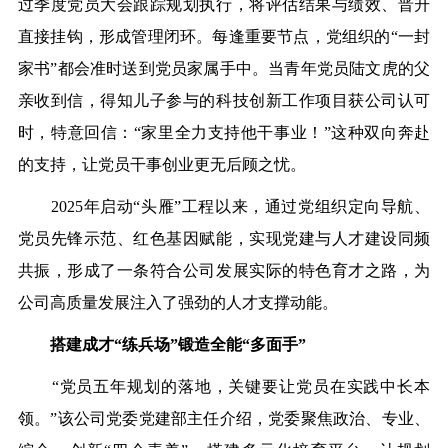
过季度党员大会跟踪规划执行，将评估结果与绩效、晋升
直接挂钩，形成管理闭环。每逢重要节点，党组织的“一封
家书”都会准时送到党员家属手中。当青年党员陆文虎的父
亲收到信，得知儿子参与的科技创新工作项目获公司认可
时，特意回信：“家里全力支持他干事业！”这种双向奔赴
的支持，让党员干事创业更无后顾之忧。
2025年启动“头雁”工程以来，通过党组织定向导航、
党员先锋示范、红色基因赋能，实现党建与人才建设同频
共振，形成了一条符合公司发展实际的特色育才之路，为
公司高质量发展注入了强劲的人才支撑动能。
搭建成才“练兵场”锻造全能“多面手”
“党员五年规划的落地，关键要让党员在实践中长本
领。”该公司党委党建部主任介绍，党委聚焦政治、专业、