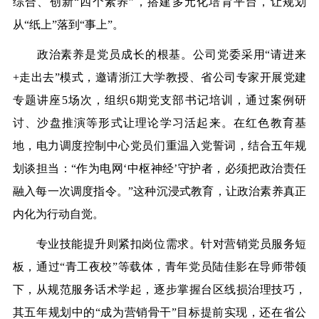
综合、创新“四个素养”，搭建多元化培育平台，让规划
从“纸上”落到“事上”。
政治素养是党员成长的根基。公司党委采用“请进来
+走出去”模式，邀请浙江大学教授、省公司专家开展党建
专题讲座5场次，组织6期党支部书记培训，通过案例研
讨、沙盘推演等形式让理论学习活起来。在红色教育基
地，电力调度控制中心党员们重温入党誓词，结合五年规
划谈担当：“作为电网‘中枢神经’守护者，必须把政治责任
融入每一次调度指令。”这种沉浸式教育，让政治素养真正
内化为行动自觉。
专业技能提升则紧扣岗位需求。针对营销党员服务短
板，通过“青工夜校”等载体，青年党员陆佳影在导师带领
下，从规范服务话术学起，逐步掌握台区线损治理技巧，
其五年规划中的“成为营销骨干”目标提前实现，还在省公