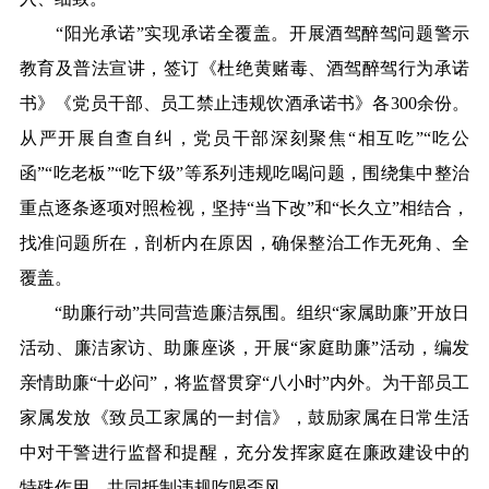
“阳光承诺”实现承诺全覆盖。开展酒驾醉驾问题警示
教育及普法宣讲，签订《杜绝黄赌毒、酒驾醉驾行为承诺
书》《党员干部、员工禁止违规饮酒承诺书》各300余份。
从严开展自查自纠，党员干部深刻聚焦“相互吃”“吃公
函”“吃老板”“吃下级”等系列违规吃喝问题，围绕集中整治
重点逐条逐项对照检视，坚持“当下改”和“长久立”相结合，
找准问题所在，剖析内在原因，确保整治工作无死角、全
覆盖。
“助廉行动”共同营造廉洁氛围。组织“家属助廉”开放日
活动、廉洁家访、助廉座谈，开展“家庭助廉”活动，编发
亲情助廉“十必问”，将监督贯穿“八小时”内外。为干部员工
家属发放《致员工家属的一封信》，鼓励家属在日常生活
中对干警进行监督和提醒，充分发挥家庭在廉政建设中的
特殊作用，共同抵制违规吃喝歪风。