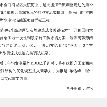
金口河城区大渡河上，是大渡河干流调整规划的第22
装6台单机容量50兆瓦的灯泡贯流式机组，是乐山市“挂图
大型水电清洁能源项目样板工程。
件2米级超厚防渗墙建造成套关键技术”，开创国内大
首创围堰一次性到顶后施工防渗墙方案；泄洪闸弧形闸
节约直线工期近60天；四天内实现了3台机组、2台主
内大型贯流式机组安装调试纪录。
年均发电量约15.03亿千瓦时，将有效提升国家西南
源结构的优化调整注入新动力，为推进“碳达峰、碳中
转型贡献重要力量。
责任编辑：许艳