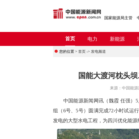
国家能源局主管
首页
电力
新能源
您的位置 >
首页
->
发电频道
国能大渡河枕头坝
来源：
中国能源
中国能源新闻网讯
（
魏霞
任强
）
组（6号、5号）圆满完成72小时试运
发电的大型水电工程，为四川优化能源