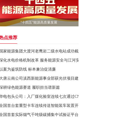
“十四五”能源高质量发展
热点推荐
国家能源集团大渡河老鹰岩二级水电站成功截流
深化水电价格机制改革 服务能源安全与江河安澜战略
以案为鉴筑防线 标本兼治促清廉
大唐云南公司滇西新能源事业部获光伏项目建设指标
深耕绿色能源赛道 履职担当谱新篇
华电包头公司：入厂煤化验室连续七次通过CNAS评审
全国首台套重型卡车连续传送智能装车装置开工建设
全国首套实际烟气千吨级碳捕集中试验证平台投运