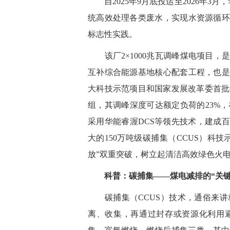
自
2025年9月底投运
至
2026年3
统高效处理各类废水，实现水资源循环
标志性实践。
该
厂2×1000兆瓦调峰煤电项目
互补综合能源基地核心配套工程，也是
大科技示范项目和
国家发展改革委
首批
组，其调峰深度可达额定负荷的23%
采用华能睿渥DCS等领先技术，建成
大的150万吨级碳捕集（CCUS）科
放”双重突破，树立起清洁高效绿色火
科普：碳捕集——煤电减排的“关键
碳捕集（CCUS）技术，通俗来讲
离、收集，再通过封存或资源化利用