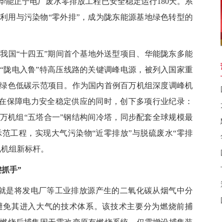
月，华能正宁电厂废水零排放工程已安全稳定运行180天。系
利用与污染物“零外排”，成为陇东能源基地绿色转型的
，是我国“十四五”期间首个基地外送型项目、华能陇东多能
“陇电入鲁”特高压线路的关键调峰电源，被列入国家重
绿色低碳示范项目。作为国内首例百万机组深度调峰机
，在保障电力安全稳定供应的同时，创下多项行业纪录：
百万机组“五塔合一”钢结构间冷塔，同步配套全球规模最
技示范工程，实现大气污染物“近零排放”与脱硫废水“零排
电机组新标杆。
抓手”
就是将发电厂等工业排放源产生的二氧化碳从烟气中分
避免其进入大气的技术体系。该技术主要分为燃烧前捕