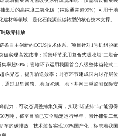
燃烧后捕集因无需改变原有燃烧系统，仅需增设捕集装
捕集后的高纯度二氧化碳（纯度通常超99%）可用于地
化建材等领域，是化石能源低碳转型的核心技术支撑。
万吨碳零排放
自主创新的CCUS技术体系。项目针对1号机组脱硫
突破实现高效减排：捕集环节采用复合式吸收塔“二塔合
捕集率超90%；管输环节运用我国首台八级整体齿轮式二
超临界态，提升输送效率；封存环节建成国内封存层位
，通过卫星遥感、地面监测、地下井网三重监测保障安
力，可动态调整捕集负荷，实现“碳减排”与“能源保
150万吨，截至目前已安全稳定运行半年，累计捕集二氧
用轿车的碳排放，技术装备实现100%国产化，标志着我国
阶段。