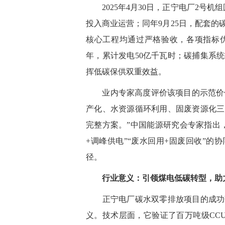
2025年4月30日，正宁电厂2号机
投入商业运营；同年9月25日，配套的
核心工程均通过
严格
验收，各项指标
年，累计发电50亿千瓦时；碳捕集系
挥低碳保供双重效益。
业内专家高度评价该项目的示范价值：
产化、水资源循环利用、固废资源化三
完整方案。”中国能源研究会专家指出
+调峰供电”“废水回用+固废回收”的
径。
行业意义：引领煤电低碳转型，助
正宁电厂碳水双零排放项目的成功落
义。技术层面，它验证了百万吨级CC