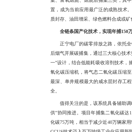
集、富氧燃烧、燃烧后捕集三类，其中
置，成为当前应用最广泛的成熟技术。
质封存、油田增采、绿色燃料合成或矿
全链条国产化技术，实现年捕150
正宁电厂的碳零排放之路，依托全链条
后烟气开展碳捕集，通过三大核心技术
一”设计，结合低能耗吸收溶剂技术，
氧化碳压缩机，将气态二氧化碳压缩至
最深、单井规模最大的咸水层封存工程
全。
值得关注的是，该系统具备辅助调峰能
供”协同推进。项目年捕集二氧化碳达
化碳75万吨，相当于减少近40万辆家
CCUS技术迈入百万吨级工业化应用新