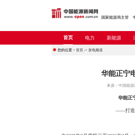
国家能源局主管
首页
电力
新能源
您的位置 >
首页
->
发电频道
华能正宁
来源：
中国能源
华能正
——打造