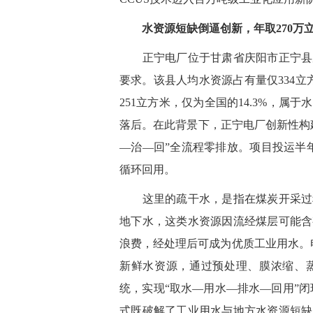
水资源短缺倒逼创新，年取270万
正宁电厂位于甘肃省庆阳市正宁县周
要求。该县人均水资源占有量仅334立
251立方米，仅为全国的14.3%，
落后。在此背景下，正宁电厂创新性构
—
治
—
回”全流程零排放。项目投运半
循环回用。
这里的疏干水，是指在煤炭开采过程
地下水，这类水资源因流经煤层可能含
浪费，经处理后可成为优质工业用水。
新鲜水资源，通过预处理、膜浓缩、
统，实现“取水
—
用水
—
排水
—
回用”
式既破解了工业用水与地方水资源短缺