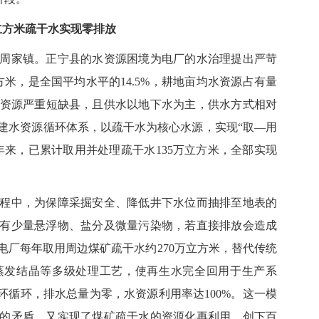
立方米疏干水实现零排放
家镇。正宁县的水资源困境为电厂的水治理提出严苛
方米，是全国平均水平的14.5%，耕地亩均水资源占有量
属于水资源严重短缺县，且供水以地下水为主，供水方式相对
建水资源循环体系，以疏干水为核心水源，实现“取
—
用
年来，已累计取用并处理疏干水135万立方米，全部实现
中，为保障采掘安全、降低井下水位而抽排至地表的
有少量悬浮物、盐分及微量污染物，若直接排放会造成
电厂每年取用周边煤矿疏干水约270万立方米，替代传统
蒸发结晶等多级处理工艺，使再生水完全回用于生产系
闭环循环，排水总量为零，水资源利用率达100%。这一模
的矛盾，又实现了煤矿疏干水的资源化再利用，创下百