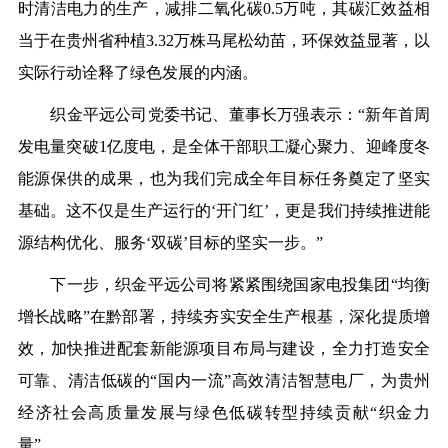
时清洁电力的生产
，
减排二氧化碳0.5万吨，其碳汇效益相
当于在贵州省种植3.32万株马尾松幼苗
，环保效益显著，以
实际行动诠释了绿色发展的内涵。
织金平远公司
党委书记、董事长
万强
表示：“新年首周
发电量突破1亿
度电
，是全体干部职工凝心聚力、
迎峰度冬
能源保供的
成果，也为我们完成全年目标任务奠定了坚实
基础。这不仅是生产运行的‘开门红’，更是我们持续推进能
源结构优化、服务‘双碳’目标的坚实一步。”
下一步，
织金平远公司
将紧紧围绕国家电投集团“均衡
增长战略”在黔部署，持续夯实安全生产根基，深化提质增
效，加快推进配套新能源项目布局与建设，全力打造安全
可靠、清洁低碳的“国内一流”高效清洁智慧电厂，为
贵州
经济社会高质量发展与绿色低碳转型持续贡献“织金力
量”。