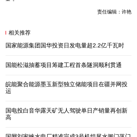
责任编辑：许艳
相关推荐
国家能源集团国华投资日发电量超2.2亿千瓦时
国能松滋抽蓄项目筹建工程首条隧洞顺利贯通
皖能聚合能源墨玉新型独立储能项目在疆并网投
运
国电投白音华露天矿无人驾驶单日产销量再创新
高
国网刘家峡水电厂精准完成3号机组尾水闸门落门