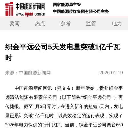
 国家能源局主管 
 中国能源传媒集团有限公司主办     
要闻
热点
参考
监管
电力
织金平远公司5天发电量突破1亿千瓦
时
来源：中国能源新闻网
2026-01-19
中国能源新闻网讯
（熊文友）
新年伊始，
贵州织金平
远清洁能源有限责任公司
（
以下简称“织金平远公司”
）
再
传捷报。截至1月6日
零时
，在进入新年的短短
5
天内，发电
量
已
累计突破1亿
千瓦时
，以高效稳定的运行表现，实现了
202
6
年电力保供的“开门红”。
当前，
织金
平远
公司
两台660