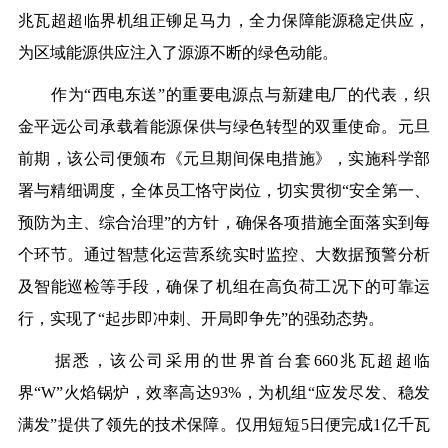
兆瓦超超临界机组正铆足
马力，全力保障能源稳定供应
，
为区域能源供应注入了
源源不断的
绿色动能
。
作为
“
西电东送”的重要电源点与新建电厂的代表
，
织
金平远公司
承载着能源保供与绿色转型的双重使命。元旦
前
期，该
公司便颁布《元旦期间保电措施》，实施科学部
署与精细调度，全体员工恪守岗位，切实贯彻“安全第一、
预防为主、综合治理”的方针，确保各项措施全面落实到每
个环节。
通过智慧化运营系统实时监控、大数据预警分析
及智能巡检等手段，确保了机组在高负荷工况下的可靠运
行，实现了“起步即冲刺、开局即争先”的强劲态势。
据悉，该公司采用的世界首台套660兆瓦超超临
界“W”火焰锅炉，效率高达93%，为机组“应发尽发、稳发
满发”提供了领先的技术保障。
仅用短短
5日便完成1亿千瓦