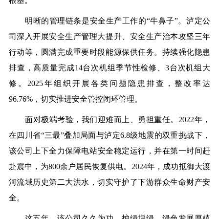
根基。
明晰的管理链条是安全生产工作的
“牛鼻子”。泸定公
司深入开展安全生产管理大提升、安全生产治本攻坚三年
行动等，圆满完成重要时段能源保供任务。
持续强化隐患
排查
，高质量完成
14台次机组季节性检修、3台次机组大
修。2025年组织开展各类问题隐患排查，整改率达
96.76%，切实推进安全管控闭环管理。
面对极端考验，我们迎难而上、勇担重任。
2022年，
在四川省“三最”叠加局面与泸定6.8级地震的双重挑战下，
该
公司上下全力保障电站安全稳定运行，并在第一时间赶
赴震中，为800余户居民恢复供电。2024年，成功抵御大渡
河流域历史第二大洪水，切实守护了下游群众生命财产安
全。
这五年，
该公司
久久为功、护绿增绿，绿色发展厚植