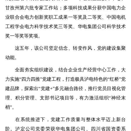
甘孜州第六批专家工作站
；
多项科技成果分获
中
国电力企
业联合会电力创新奖职工成果一等奖及二等奖、
中
国电机
工程学会电力科学技术奖三等奖、
华电
集团公司科学技术
奖一等奖等奖项。
这五年，
该公司
坚定信念、转变作风，党的建设
集聚
动能
。
全面夯实组织建设，
结合企业生产经营中心工作，大
力实施
“四力四推”党建工程，打造极具泸电特色的“红桥”党
建品牌，
探索出
“党建+”多元融合路径，推行党员目视化管
理、积分管理、支部书记项目等，有力激活组织“神经末
梢”
。
在系统推进下，党建工作质量与整体水平迈上新台
阶。泸定公司党委荣获
华电
集团公司、四川省国资委系