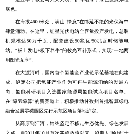
底色。
在海拔
4600米处，满山“绿意”在绵延不绝的光伏海中
肆意涌动。在这里，红星光伏电站全容量投产发电，总装
机规模达50万千瓦，
配套建设
50兆瓦/50兆瓦时储能电
站
。
“板上发电+板下养牛”的牧光互补形式，实现“一地两
用阳光互享”
。
在大渡河畔，国内首个氢能全产业链示范基地在此建
成。泸定公司把氢能产业作为可再生能源消纳的发展方
向，
氢能科研项目入选国家能源局氢能试点项目名单
。
在
“绿氢绿算”的新赛道上，积极推动甘孜州首批智算绿电
融合发展零碳园区先行示范区项目落地泸定。
从高原到江河，始终坚定不移走生态优先、绿色发展
之路，自
2011年10月首次实施放流以来，泸电人“绘绿”十