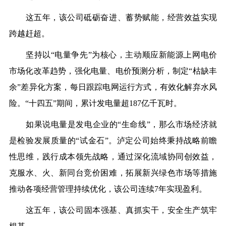
这五年，该公司砥砺奋进、蓄势赋能，经营效益实现
跨越赶超。
坚持
以
“电量争先”为核心，
主动顺应新能源上网电价
市场化改革趋势，强化电量、电价预测分析，
制定
“枯缺丰
余”差异化方案，每日跟踪电网运行方式，有效化解弃水风
险
。
“十四五”期间，累计发电量超187
亿千瓦时
。
如果说电量是发电企业的
“生命线”，那么市场经济就
是检验发展质量的“试金石”。泸定公司始终秉持战略前瞻
性思维，践行成本领先战略，通过
深化流域协同创效益，
克服水、火、新同台竞价困难，拓展新兴绿色市场等措施
推动各项经营管理持续优化，
该
公司连续
7年实现盈利。
这五年，
该公司
固本强基、真抓实干，安全生产筑牢