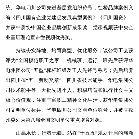
统、
华电
四川公司先进基层党组织称号，红桥品牌案例入
编《四川国有企业党建促发展典型案例》《四川国资》，
并获中质协
中
国企业品牌创新成果奖，党课视频获中央企
业基层理论宣讲微视频优秀奖。
持续夯实阵地、培育典型、优化服务，
该公司
工会获
评为
“全国模范职工之家”；机械班、运行二班先后获评
华
电
集团公司“五型”标杆班组及工人先锋号称号；先后
培养
出
四川省
“五一劳动奖章”
、四川省技术能手、
华电
集团公
司技术能手
等一大批先进个人。
积极培育和践行社会主义
核心价值观，注重丰富职工精神文化生活，获
华电
集团公
司文明单位标兵、
华电
四川公司文明单位称号，并被甘孜
州委列为第八届全国文明单位重点培育对象。
山高水长，行者无疆。站在
“十五五”规划开启的崭新