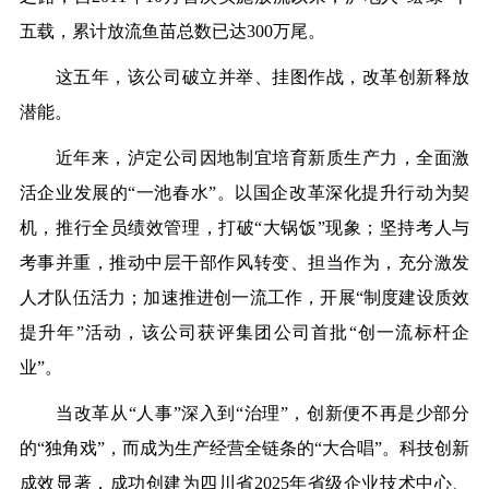
五载，累计放流鱼苗总数已达300万尾。
这五年，
该公司
破立并举、挂图作战，改革创新
释放
潜能
。
近年来，泸定公司因地制宜培育新质生产力，全面激
活企业发展的
“一池春水”。以国企改革深化提升行动为契
机，推行全员绩效管理，打破“大锅饭”现象；坚持考人与
考事并重，推动中层干部作风转变、担当作为，充分激发
人才队伍活力；加速推进创一流工作，开展“制度建设质效
提升年”活动，
该
公司获评集团公司首批“创一流标杆企
业”。
当改革从
“人事”深入到“治理”，创新便不再是少部分
的“独角戏”，而成为生产经营全链条的“大合唱”。科技创新
成效显著，
成功
创建为
四川省
2025年省级企业技术中心、