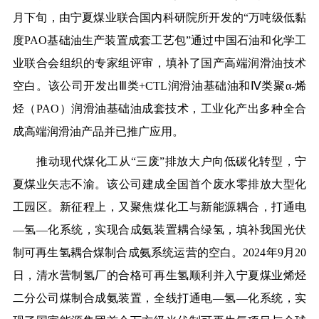
月下旬，由宁夏煤业联合国内科研院所开发的“万吨级低黏
度PAO基础油生产装置成套工艺包”通过中国石油和化学工
业联合会组织的专家组评审，填补了国产高端润滑油技术
空白。
该
公司开发出Ⅲ类+CTL润滑油基础油和Ⅳ类聚α-烯
烃（PAO）润滑油基础油成套技术，工业化产出多种全合
成高端润滑油产品并已推广应用。
推动现代煤化工从“三废”排放大户向低碳化转型，宁
夏煤业矢志不渝。
该
公司建成全国首个废水零排放大型化
工园区。新征程上，又聚焦煤化工与新能源耦合，打通电
—氢—化系统，实现合成氨装置耦合绿氢，填补我国光伏
制可再生氢耦合煤制合成氨系统运营的空白。2024年9月20
日，清水营制氢厂的合格可再生氢顺利并入宁夏煤业烯烃
二分公司煤制合成氨装置，全线打通电—氢—化系统，实