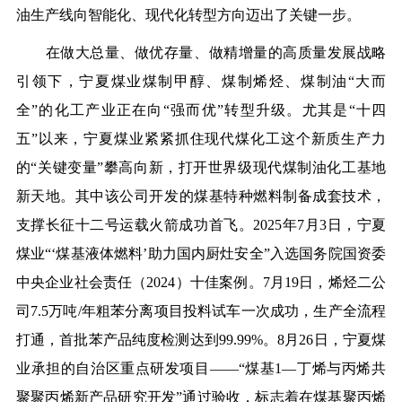
油生产线向智能化、现代化转型方向迈出了关键一步。
在做大总量、做优存量、做精增量的高质量发展战略
引领下，宁夏煤业煤制甲醇、煤制烯烃、煤制油“大而
全”的化工产业正在向“强而优”转型升级。尤其是“十四
五”以来，宁夏煤业紧紧抓住现代煤化工这个新质生产力
的“关键变量”攀高向新，打开世界级现代煤制油化工基地
新天地。其中
该
公司开发的煤基特种燃料制备成套技术，
支撑长征十二号运载火箭成功首飞。2025年7月3日，宁夏
煤业“‘煤基液体燃料’助力国内厨灶安全”入选国务院国资委
中央企业社会责任（2024）十佳案例。7月19日，烯烃二公
司7.5万吨/年粗苯分离项目投料试车一次成功，生产全流程
打通，首批苯产品纯度检测达到99.99%。8月26日，宁夏煤
业承担的自治区重点研发项目——“煤基1—丁烯与丙烯共
聚聚丙烯新产品研究开发”通过验收，标志着在煤基聚丙烯