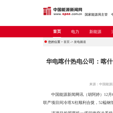
国家能源局主管
首页
电力
新能源
您的位置 >
首页
->
发电频道
华电喀什热电公司：喀什
来源：
中国能源
中
国能源新闻网讯（
胡阿婷
）
12
联产项目间冷塔X柱顺利合拢，52榀钢