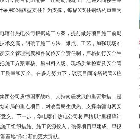
计，两台机组配备一座钢筋混凝土自然通风间接空冷
，设计采用52榀X型支柱作为支撑，每榀X支柱钢结构重量为
喀什热电公司根据施工方案，提前做好项目施工前期
技术交底，明确了施工方法、难点、工艺，加强现场准
彻安全管理制度和各岗位安全责任制，严格执行安全生
把施工方案审核、原材料入场、现场质量检查及安全管
工质量和安全。在多方努力下，该项目间冷塔钢管X柱
集团公司贯彻国家战略、支持南疆发展的重要举措，是
划布局的重点项目，对改善民生供热、支撑南疆电网安
意义。下一步，华电喀什热电公司将严格以“里程碑计
化施工组织措施、施工资源投入，确保项目早建成、早投
能源基地”作出新的更大贡献。