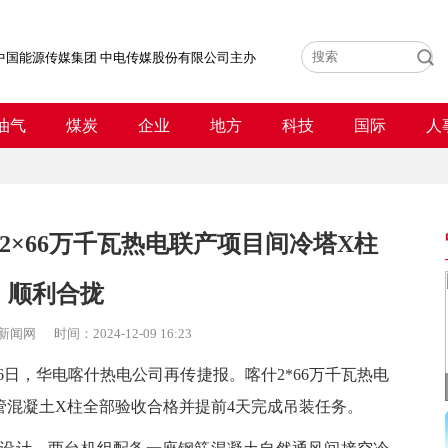
中国能源传媒集团 中电传媒股份有限公司主办
油气
煤炭
企业
地方
科技
国际
人
2×66万千瓦热电联产项目间冷塔X柱
顺利合拢
新闻网
时间：
2024-12-09 16:23
月6日，华电喀什热电公司再传捷报。喀什2*66万千瓦热电
管混凝土X柱全部验收合格并提前4天完成吊装任务。