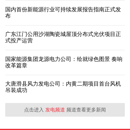
国内首份新能源行业可持续发展报告指南正式发
布
广东江门公用沙湖陶瓷城屋顶分布式光伏项目正
式投产运营
国家能源集团龙源电力公司：绘就绿色图景 奏响
改革篇章
大唐滑县风力发电公司：内黄二期项目首台风机
吊装成功
点击进入
发电频道
频道查看更多新闻