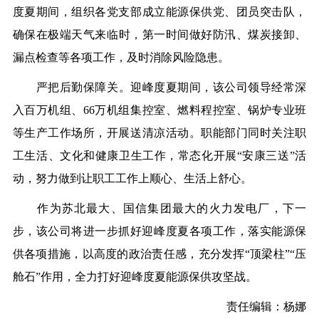
度夏期间
，
组织各党支部成立能源保供党
、
团
员突击队，
确保在极端
天气来临
时
，第
一时间
做好防汛、
煤炭接卸
、
漏点检查等各项工作，
及时消除风险隐患
。
严
把
后勤
保障关。
迎峰度夏期间
，该
公司
领导
经常深
入
百万机组、66万机组集控室、燃料程控室、锅炉专业班
等生产工作场所，
开展
送清凉活动。
职能部门
同时关注职
工生活、文化和健康卫生工作，常态
化开展
“安康三
送
”活
动，努力做到让职工工作上顺心、生活上舒心。
作为苏
北最大
、国
信集团最
大的火力发电厂，下一
步，该公司将进一步抓好迎峰度
夏
各
项
工作，落实能源保
供各项措施，以高度的政治责任感，充分发挥
“顶梁柱”“压
舱石”作用，全力打好迎峰度夏能源保供攻坚战。
责任编辑：杨娜