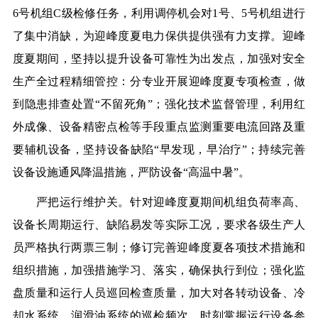
6
号
机组C级检修任务，利用调停机会对1
号
、5
号
机组进行
了集中消缺，为迎峰度
夏电力保供提供
强有力支撑。迎
峰
度夏期间，
坚持以提升设备可靠性为出发点，加强对安全
生产全过程精细管控：
分专业开展迎峰度夏专项检查，做
到隐患排查处置“不留死角”；强化技术监督管理，利用红
外成像、设备
精密点
检等手段重点
监测重要电流回路及重
要辅机设备，坚持设备缺陷“早发现，早治疗”；持续完善
设备设施通风降温措施，严防设备“高温中暑”
。
严
把运行维护关。
针对迎峰度夏期间机组负荷率高、
设备长周期运行、缺陷易发等实际工况，
要求各级生产人
员严格执行
两票三制
；修订完善
迎峰度
夏各项
技术措施和
组织措施，加强措施学习、落实，确保执行到位
；
强化监
盘质量
和
运行人员巡回检查质量，
加大对各转动设备、冷
却水系统、润滑油系统的巡检频次
，
时刻掌握运行设备参