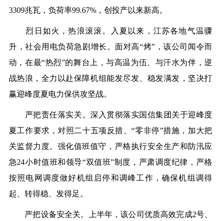
3309兆瓦，负荷率99.67%，创投产以来新高。
烈日如火，热浪滚滚。
入夏以来，
江苏各地气温骤
升
，社会用电负荷急剧增长。面对高“烤”，
该
公司
闻令而
动，
在最“热烈”的舞台上，与高温为伍、与汗水为伴，
逆
战热浪
，全力以赴保障机组能发尽发、稳发满发，坚决打
赢迎峰度
夏电力保
供攻坚战。
严把
责任落实关
。
深入贯彻落
实
国
信
集团
关于迎峰度
夏工作
要求，对照二十五项反
措
、“零非停”措施，加大把
关监督力度。强化值班值守，
严格执行安全生产和防汛应
急24小时值班和领导“双值班”制度，
严肃调度纪律，严格
按照电网调度做好机组启停和
调峰工作
，确保机组调得
起、转得稳、发得足。
严把
设备
安全关
。
上半年，该公司优质高效完成2号、