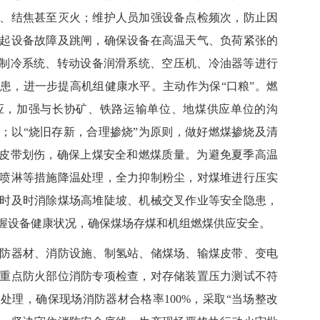
、结焦甚至灭火；维护人员加强设备点检频次，防止因
起设备故障及跳闸，确保设备在高温天气、负荷紧张的
调制冷系统、转动设备润滑系统、空压机、冷油器等进行
患，进一步提高机组健康水平。主动作为保“口粮”。燃
应，加强与长协矿、铁路运输单位、地煤供应单位的沟
；以“烧旧存新，合理掺烧”为原则，做好燃煤掺烧及清
成皮带划伤，确保上煤安全和燃煤质量。为避免夏季高温
喷淋等措施降温处理，全力抑制粉尘，对煤堆进行压实
时及时消除煤场高堆陡坡、机械交叉作业等安全隐患，
握设备健康状况，确保煤场存煤和机组燃煤供应安全。
器材、消防设施、制氢站、储煤场、输煤皮带、变电
重点防火部位消防专项检查，对存储装置压力测试不符
处理，确保现场消防器材合格率100%，采取“当场整改