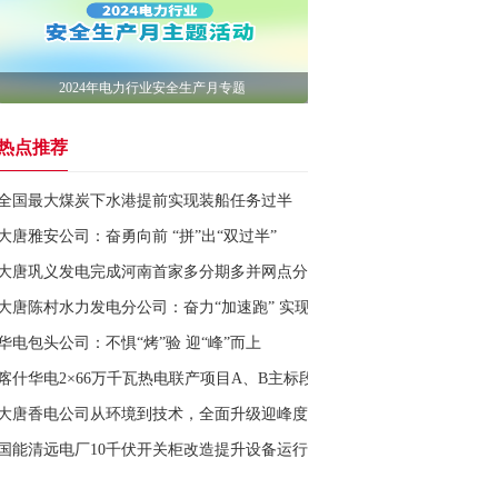
2024年电力行业安全生产月专题
热点推荐
全国最大煤炭下水港提前实现装船任务过半
大唐雅安公司：奋勇向前 “拼”出“双过半”
大唐巩义发电完成河南首家多分期多并网点分散式学校屋顶光伏项目绿证
大唐陈村水力发电分公司：奋力“加速跑” 实现“双过半”
华电包头公司：不惧“烤”验 迎“峰”而上
喀什华电2×66万千瓦热电联产项目A、B主标段施工合同签约
大唐香电公司从环境到技术，全面升级迎峰度夏电力保障
国能清远电厂10千伏开关柜改造提升设备运行效率