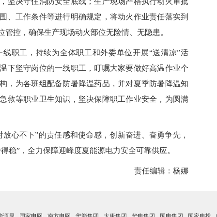
患，坚决守住消防安全底线；生产现场严格执行动火审批
围、工作条件等进行明确规定，将动火作业责任落实到
位管控，确保生产现场动火部位无险情、无隐患。
职工，持续为全体职工和外委单位开展“送清凉”活
温下坚守岗位的一线职工，叮嘱大家要做好高温作业个
构，为各班组配备防暑降温药品，并对夏季防暑降温知
急救等职业卫生知识，坚决保障职工作业安全，为圆满
放心不下”的责任感和使命感，创新奋进、奋勇争先，
带得稳”，全力保障迎峰度夏能源电力安全可靠供应。
责任编辑：杨娜
能源局
国家电网
南方电网
华能集团
大唐集团
华电集团
国电集团
国家电投