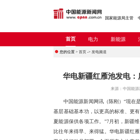
国家能源局主管
首页
电力
新能源
您的位置 >
首页
->
发电频道
华电新疆红雁池发电：鏖
来源：
中国能源
中国能源新闻网讯
（陈刚）
“现在
基层基础基本功，以更高的标准、更有
夏能源保供各项工作。”7月初，新疆
比往年来得早、来得猛。华电新疆红雁