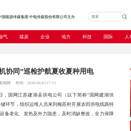
中国能源传媒集团 中电传媒股份有限公司主办
油气
煤炭
企业
地方
科技
国际
人
机协同”巡检护航夏收夏种用电
新闻网
时间：
2026-06-03 17:11
1日，
国网江苏建湖县供电公司（以下简称“国网建湖供
关键环节，组织运维人员来到梅苏村开展农田供电线路特
设备老化、发热及外力隐患，及时消缺整改，全力保障