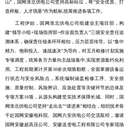
山”，国网淮北供电公司坚持高标站位，将“安全优质、打
造样板、人才强基”作为航标
,
统筹推进各项工作。
工程伊始，国网淮北供电公司组建业主项目部，构
建“领导小组+现场指挥部+作业面负责人”三级安全责任追
溯体系，确保责任链条环环相扣，压力层层传导。以“集中
精力、饱和投入、速战速决”为导向，对五月检修计划实施
专项调度，统筹各方力量向主战场集中
,
实现资源集约化利
用。工程前期累计开展30余次细致
勘察
，全面掌握设备运
行状态与安全风险点，系统编制涵盖检修工序、安全措
施、质量控制、风险辨识、应急处置等关键环节的总体及
专项方案16项，从源头构建坚实技术保障长城。同时，国
网淮北供电公司坚持“走出去”“请进来”相结合，组织技术骨
干赴国网安徽电科院、国网六安供电公司交流取经，邀请
国网安徽超高压公司、安徽送变电工程有限公司专家现场