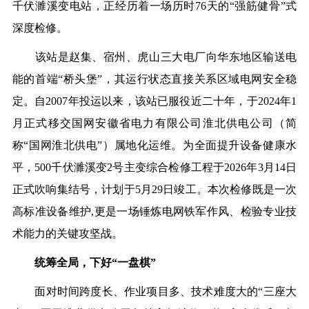
千伏濉溪变电站，正经历着一场历时76天的“强筋健骨”式
深度检修
。
该站是赵集、宿州、虎山三大电厂向华东地区输送电
能的首端“桥头堡”，其运行状态直接关系区域电网安全稳
定。自2007年投运以来，该站已服役近二十年，于2024年1
月正式移交国网安徽省电力有限公司淮北供电公司（简
称“国网淮北供电”）属地化运维。为全面提升设备健康水
平，500千伏濉溪变2号主变综合检修工程于2026年3月14日
正式吹响集结号，计划于5月29日竣工。本次检修既是一次
高标准设备维护
,
更是一场锤炼电网铁军作风、检验专业技
术能力的关键攻坚战。
统筹全局，下好“一盘棋”
面对时间跨度长、作业项目多、技术难度大的“三座大