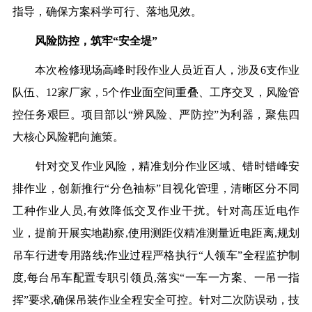
指导，确保方案科学可行、落地见效。
风险防控，筑牢“安全堤”
本次检修现场高峰时段作业人员近百人，涉及6支作业
队伍、12家厂家，5个作业面空间重叠、工序交叉，风险管
控任务艰巨。项目部以“辨风险、严防控”为利器，聚焦四
大核心风险靶向施策。
针对交叉作业风险，精准划分作业区域、错时错峰安
排作业，创新推行“分色袖标”目视化管理，清晰区分不同
工种作业人员
,
有效降低交叉作业干扰。针对高压近电作
业，提前开展实地
勘察
,
使用测距仪精准测量近
电距离
,
规划
吊车行进专用路线
;
作业过程严格执行“人领车”全程监护制
度
,
每台吊车配置专职引领员
,
落实“一车一方案、一吊一指
挥”要求
,
确保吊装作业全程安全可控。针对二次防误动，技