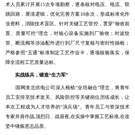
术人员累计开展15次专项
勘察
，逐条核对电压、电流、联
跳回路，厘清逻辑，优化完善方案10余次，形成标准化作
业资料，消除技术盲区。针对关键工艺管控，贯穿“
验收
前
置、质量可控”理念，对核心设备实施到厂验收；对波纹
管、断流阀等涉油配件进行到厂尺寸复核与密封性抽检；
严格参照“五通”标准制定工艺作业卡，逐项核验落实，保
障全流程工艺质量达标。
实战练兵，锻造“生力军”
国网淮北供电公司深入根植“业培融合”理念，将青年
员工安排至技术攻关、风险防控等关键岗位历练成长，让
本次工程成为人才培养的“演兵场”。青年员工与资深技术
专家并肩作战
,
顶烈日、战昼夜
,
在实操中掌握工艺标准
,
在攻
坚中锤炼意志品质。