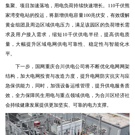
集聚、项目加速落地，用
电负荷
持续快速增长。110千伏熊
家湾变电站的投运，将新增
供电容量
100兆伏安，有效缓解
黄金组团及周边区域供电压力，满足该园区的负荷增长需
求及用户接入需求，缩短10千伏供电半径，提高供电质
量，大幅提升区域电网供电可靠性、稳定性与智能化水
平。
下一步，国网重庆合川供电公司将不断优化电网网架
结构，加大电网投资与改造力度，
提升电网
防灾抗灾与应
急保供能力
，
同时，加强设备运维管理，提升供电服务质
效，全力保障民生用电与重点领域供电，为合川区经济社
会持续健康发展提供更加坚实、可靠的电力支撑。