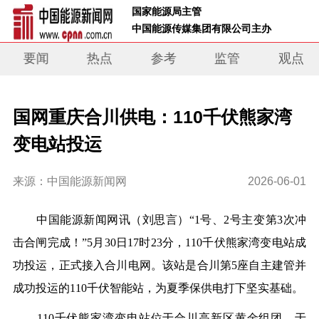
 国家能源局主管 
 中国能源传媒集团有限公司主办     
要闻
热点
参考
监管
观点
国网重庆合川供电：110千伏熊家湾
变电站投运
来源：中国能源新闻网
2026-06-01
中国能源新闻网讯
（刘思言）
“1号、2号主变第3次冲
击合闸完成
！
”5月30日17时23分，110千伏熊家湾变电站成
功投运，正式接入合川电网。该站是合川第5座自主建管并
成功投运的110千伏智能站，为夏季保供电打下坚实基础。
110千伏熊家湾变电站位于合川高新区黄金组团，于