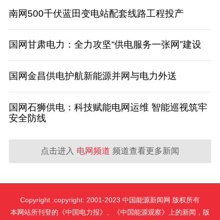
南网500千伏蓝田变电站配套线路工程投产
国网甘肃电力：全力攻坚“供电服务一张网”建设
国网金昌供电护航新能源并网与电力外送
国网石狮供电：科技赋能电网运维 智能巡视筑牢
安全防线
点击进入
电网频道
频道查看更多新闻
Copyright :copyright: 2001-2023 中国能源新闻网 版权所有
本网站所刊登的《中国电力报》、《中国能源观察》上的新闻，版