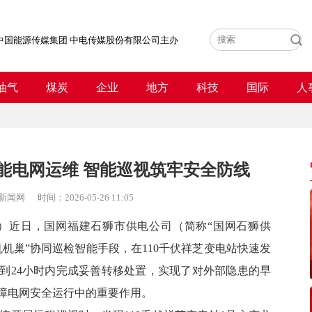
中国能源传媒集团 中电传媒股份有限公司主办
油气
煤炭
企业
地方
科技
国际
人
能电网运维 智能巡视筑牢安全防线
新闻网
时间：
2026-05-26 11:05
）
近日，国网福建石狮市供电公司（简称“国网石狮供
机机巢”协同巡检智能手段，在110千伏祥芝变电站快速发
到24小时内完成妥善转移处置，实现了对外部隐患的早
障电网安全运行中的重要作用。