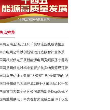
“十四五”能源高质量发展
热点推荐
南网云南玉溪元江10千伏物流园线成功投运
南方电网公司以创新驱动打造数智计量体系
国网武威供电开展新能源电网宽频振荡专题培训
国网瓜州供电以精准监督护航实物资源规范管理
国网重庆信通：数据“大管家” 从“借脑”迈向“自立”
国网开州供电圆满完成220千伏东华站110千伏母线综合检修
内蒙古电力数字研究公司成功部署DeepSeek V4大模型
国网兰州供电：率先在甘肃完成全量10千伏光伏“四可”改造