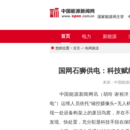
国家能源局主管
首页
电力
新能源
您的位置 >
首页
->
电网频道
国网石狮供电：科技赋
来源：
中国能源
中
国能源新闻网讯
（胡玲 谢裕洋
电”）运维人员依托“辅控摄像头+无人
现一处设备构架上的废旧鸟窝，并在不
发现、快处置，充分彰显科技手段在保