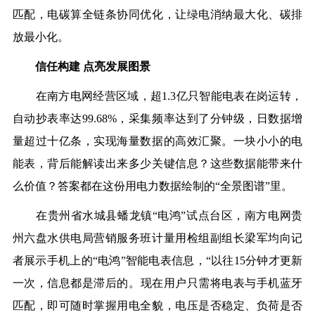
匹配，电碳算全链条协同优化，让绿电消纳最大化、碳排
放最小化。
信任构建 点亮发展图景
在南方电网经营区域，超1.3亿只智能电表在岗运转，
自动抄表率达99.68%，采集频率达到了分钟级，日数据增
量超过十亿条，实现海量数据的高效汇聚。一块小小的电
能表，背后能解读出来多少关键信息？这些数据能带来什
么价值？答案都在这份用电力数据绘制的“全景图谱”里。
在贵州
省水城县蟠龙镇
“电鸿”试点台区，南方电网贵
州六盘水供电局营销服务班计量用检组副组长梁军均向记
者展示手机上的“电鸿”智能电表信息，“
以往15分钟才更新
一次，信息都是滞后的
。
现在用户只需将电表与手机蓝牙
匹配，即可随时掌握用电全貌，电压是否稳定、负荷是否