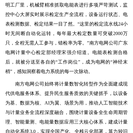
明工厂里，
机械臂精准抓取电能表
进行
多项严苛测试，监
控中心大屏实时
展示检定生产全流程，设备运行状态、电
表检测数据、检定结果一目了然。
“
这里的检定流水线24小
时无间断自动化运转，
每年
最大检定数量可突破2000万
只
，全程无需人工参与，错检率
为零
。
”
南方电网公司广东
电网计量中心检定部经理宋强介绍道
。
电
能表检测合格
后，就被分送至各自的“工作岗位”，成为电网的“神经末
梢”，感知
洞察着电力系统的每一次脉动
。
南方电网公司始终将计量数智化转型作为全面建成现
代供电服务体系、提升民生服务质效的关键抓手，以设备
为基、数据为核、AI为翼、场景为用，推动人工智能技术
与计量业务全流程深度融合，围绕计量设备全生命周期管
理、智能量测、电能量数据应用三大核心体系，建成计量
自动化系统3.0，实现全国产化、全栈云化部署
，算力较旧