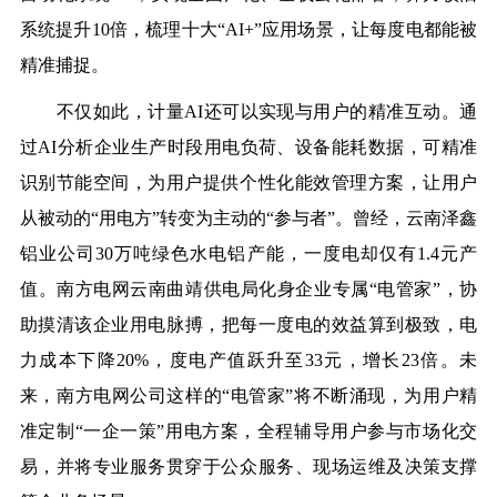
系统提
升10
倍
，梳理十大“AI+”应用场景，让每度电都能被
精准捕捉。
不仅如此，
计量
AI还
可以实现与用户的精准互动
。
通
过
AI分析企业生产时段用电负荷、设备能耗数据，可精准
识别节能空间，为用户提供个性化能效管理方案
，
让用户
从被动的“用电方”转变为主动的“参与者”
。
曾经，
云南泽鑫
铝业
公司
30万吨绿色水电铝产能，
一度电
却
仅
有
1.4元
产
值
。
南方电网云南
曲靖供电局化身企业专属“电管家”
，
协
助
摸清
该企业
用电脉搏，把每一度电的效益算到极致
，电
力成本下降20%，
度电
产值
跃升至
3
3
元，
增长
23倍。
未
来，南方电网公司这样的
“电管家”
将不断涌现，为用户精
准定制“一企一策”用电方案，全程辅导用户参与市场化交
易，并将专业服务贯穿于公众服务、现场运维及决策支撑