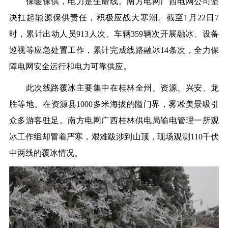
保暖保供，电力是生命线。
南方电网广西电网公司坚
决扛起能源保供责任，积极应战大寒潮。截至
1月2
2
日
7
时，累计出动人员
913
人次、车辆
359
辆次开展融冰、设备
巡视等应急处置工作，累计
完成
线路
融冰
14
条次，全力保
障电网安全
运行
和电力可靠供应。
此次线路覆冰主要集中在桂林全州、资源、兴安、龙
胜等地。在资源县
1000多米海拔的隘门界，雾
凇美景吸引
众多游客驻足。
南方电网广西桂林供电局输电管理一所观
冰工作组却冒着严寒，艰难跋涉到山顶，现场观测
110千伏
中两线的覆冰情况。