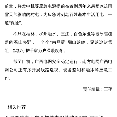
前量，将发电机等应急电源提前布
置
到历年来易受冰冻雨
雪天气影响的村屯，为应急时刻老百姓基本生活用电上一
道
“保险”。
不只在桂林，柳州融水、三江，百色乐业等被冰雪覆
盖的深山乡野，一个个
“南网蓝”翻山越岭，穿越冰封雪
阻，默默守护千家万户温暖度冬。
截至目前，广西电网安全稳定运行，南方电网广西电
网公司正有序开展
线路巡视、设备监测和
融冰
等应急
工
作。
责任编辑：王萍
相关推荐