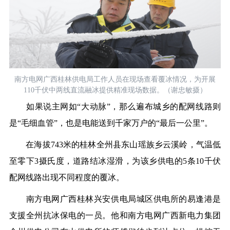
南方电网广西桂林供电局工作人员在现场查看覆冰情况，为开展
110千伏中两线直流融冰提供精准现场数据。（谢忠敏摄）
如果说主网如
“大动脉”，那么遍布城乡的配网线路则
是“毛细血管”，也是电能送到千家万户的“最后一公里”。
在海拔
743米的桂林全州县东山瑶族乡云溪岭，气温低
至零下3摄氏度，道路结冰湿滑，为该乡供电的5条10千伏
配网线路出现不同程度的覆冰。
南方电网广西桂林兴安供电局城区供电所的易逢港是
支援全州抗冰保电的一员。他和南方电网广西新电力集团