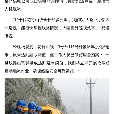
全州供电公司东山供
电所的师傅们徒步到达点位，操控无
人机观冰。
“10千伏花竹山线全长60多公里，我们以‘人巡+机巡’方
式巡视，能很快掌握线路情况，
大幅
提升巡视效率。
”
易逢
港
说。
经现场观测，花竹山线
113号至115号杆覆冰厚度达6毫
米，虽未达到融冰阈值，但工作人员已做好应急预案：“一
旦线路出现异常或达到融冰阈值，我们将立即
开展
抢修或
启动融冰作业，确保线路安全可靠运行。
”