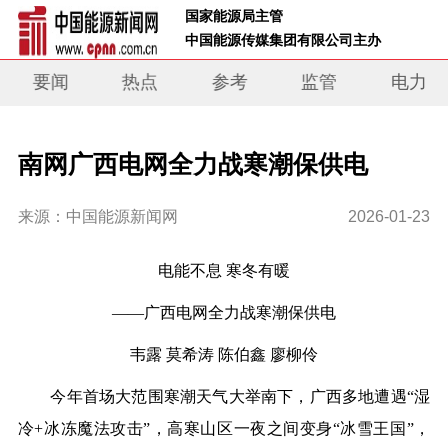
 国家能源局主管 
 中国能源传媒集团有限公司主办     
要闻
热点
参考
监管
电力
南网广西电网全力战寒潮保供电
来源：中国能源新闻网
2026-01-23
电
能
不息
寒冬有暖
——广西电网全力战寒潮保供电
韦露 莫希涛 陈伯鑫 廖柳伶
今年首场大范围寒潮天气大举南下，广西多地遭遇
“湿
冷+冰冻魔法攻击”，高寒山区一夜之间变身“冰雪王国”
，